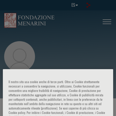
ES
Sabine Sarnacki
Il nostro sito usa cookie anche di terze parti. Oltre ai Cookie strettamente
necessari a consentire la navigazione, si utilizzano, Cookie funzionali per
consentire una migliore fruibilità di navigazione, Cookie di prestazione per
effettuare statistiche aggregate sul suo utilizzo, e Cookie di pubblicità mirata
per sottoporti contenuti, anche pubblicitari, in linea con le preferenze da te
manifestate nell‘ambito della navigazione in rete su questo e su altri siti ed
HOME PAGE
/
CURSOS Y EVENTOS
/
ORADOR
automaticamente rilevate (profilazione). Se vuoi saperne di più clicca su
Cookie policy. Per inibire i Cookie funzionali, i Cookie di prestazione, i Cookie