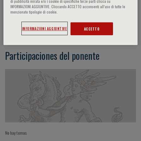
di pubblicità mirata e/o i cookie di specifiche terze parti clicca su
INFORMAZIONI AGGIUNTIVE. Cliccando ACCETTO acconsenti all’uso di tutte le
menzionate tipologie di cookie.
Sabine Sarnacki
INFORMAZIONI AGGIUNTIVE
ACCETTO
Participaciones del ponente
No hay temas