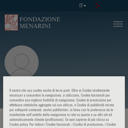
IT
Roberto Torchio
Il nostro sito usa cookie anche di terze parti. Oltre ai Cookie strettamente
necessari a consentire la navigazione, si utilizzano, Cookie funzionali per
consentire una migliore fruibilità di navigazione, Cookie di prestazione per
effettuare statistiche aggregate sul suo utilizzo, e Cookie di pubblicità mirata
per sottoporti contenuti, anche pubblicitari, in linea con le preferenze da te
manifestate nell‘ambito della navigazione in rete su questo e su altri siti ed
HOME PAGE
/
CORSI ED EVENTI
/
RELATORE
automaticamente rilevate (profilazione). Se vuoi saperne di più clicca su
Cookie policy. Per inibire i Cookie funzionali, i Cookie di prestazione, i Cookie