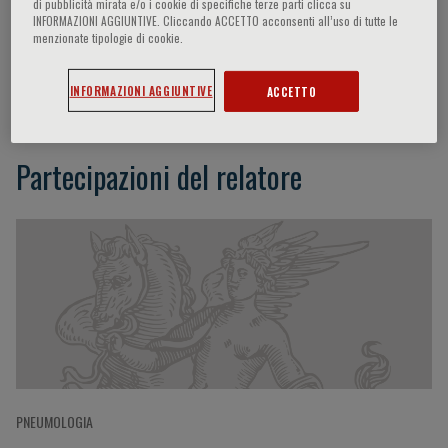
di pubblicità mirata e/o i cookie di specifiche terze parti clicca su
INFORMAZIONI AGGIUNTIVE. Cliccando ACCETTO acconsenti all’uso di tutte le
menzionate tipologie di cookie.
Roberto Torchio
INFORMAZIONI AGGIUNTIVE
ACCETTO
Partecipazioni del relatore
PNEUMOLOGIA