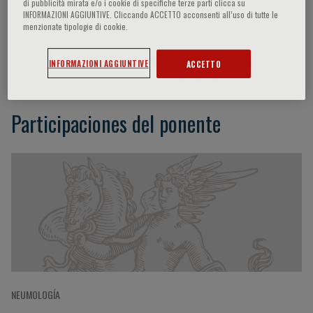
di pubblicità mirata e/o i cookie di specifiche terze parti clicca su
INFORMAZIONI AGGIUNTIVE. Cliccando ACCETTO acconsenti all’uso di tutte le
menzionate tipologie di cookie.
Roberto Torchio
INFORMAZIONI AGGIUNTIVE
ACCETTO
Participaciones del ponente
NEUMOLOGÍA