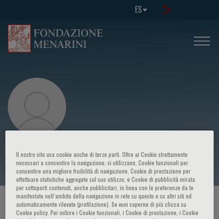
ES
Roberto Torchio
Il nostro sito usa cookie anche di terze parti. Oltre ai Cookie strettamente
necessari a consentire la navigazione, si utilizzano, Cookie funzionali per
consentire una migliore fruibilità di navigazione, Cookie di prestazione per
effettuare statistiche aggregate sul suo utilizzo, e Cookie di pubblicità mirata
per sottoporti contenuti, anche pubblicitari, in linea con le preferenze da te
manifestate nell‘ambito della navigazione in rete su questo e su altri siti ed
HOME PAGE
/
CURSOS Y EVENTOS
/
ORADOR
automaticamente rilevate (profilazione). Se vuoi saperne di più clicca su
Cookie policy. Per inibire i Cookie funzionali, i Cookie di prestazione, i Cookie