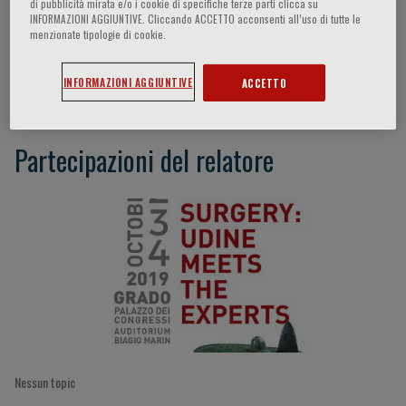
di pubblicità mirata e/o i cookie di specifiche terze parti clicca su
INFORMAZIONI AGGIUNTIVE. Cliccando ACCETTO acconsenti all’uso di tutte le
menzionate tipologie di cookie.
Pier Giorgio Cojutti
INFORMAZIONI AGGIUNTIVE
ACCETTO
Partecipazioni del relatore
Nessun topic