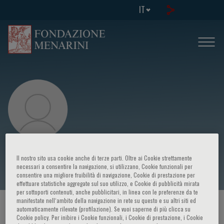
IT
Pier Giorgio Cojutti
Il nostro sito usa cookie anche di terze parti. Oltre ai Cookie strettamente
necessari a consentire la navigazione, si utilizzano, Cookie funzionali per
consentire una migliore fruibilità di navigazione, Cookie di prestazione per
effettuare statistiche aggregate sul suo utilizzo, e Cookie di pubblicità mirata
per sottoporti contenuti, anche pubblicitari, in linea con le preferenze da te
manifestate nell‘ambito della navigazione in rete su questo e su altri siti ed
HOME PAGE
/
CORSI ED EVENTI
/
RELATORE
automaticamente rilevate (profilazione). Se vuoi saperne di più clicca su
Cookie policy. Per inibire i Cookie funzionali, i Cookie di prestazione, i Cookie