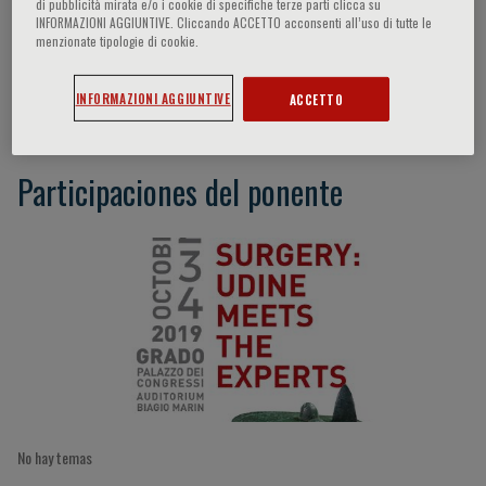
di pubblicità mirata e/o i cookie di specifiche terze parti clicca su
INFORMAZIONI AGGIUNTIVE. Cliccando ACCETTO acconsenti all’uso di tutte le
menzionate tipologie di cookie.
Pier Giorgio Cojutti
INFORMAZIONI AGGIUNTIVE
ACCETTO
Participaciones del ponente
No hay temas