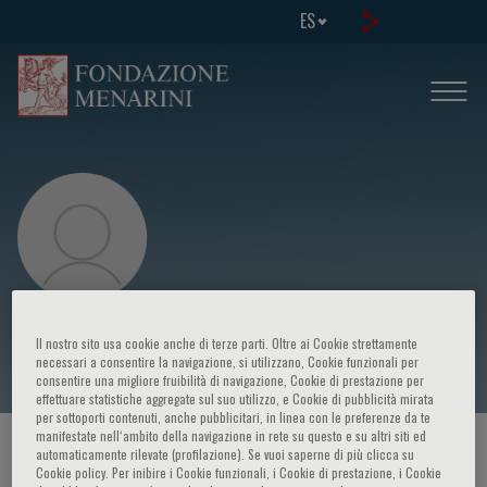
ES
Pier Giorgio Cojutti
Il nostro sito usa cookie anche di terze parti. Oltre ai Cookie strettamente
necessari a consentire la navigazione, si utilizzano, Cookie funzionali per
consentire una migliore fruibilità di navigazione, Cookie di prestazione per
effettuare statistiche aggregate sul suo utilizzo, e Cookie di pubblicità mirata
per sottoporti contenuti, anche pubblicitari, in linea con le preferenze da te
manifestate nell‘ambito della navigazione in rete su questo e su altri siti ed
HOME PAGE
/
CURSOS Y EVENTOS
/
ORADOR
automaticamente rilevate (profilazione). Se vuoi saperne di più clicca su
Cookie policy. Per inibire i Cookie funzionali, i Cookie di prestazione, i Cookie