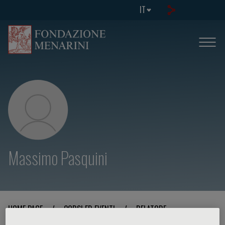
IT
Massimo Pasquini
HOME PAGE
/
CORSI ED EVENTI
/
RELATORE