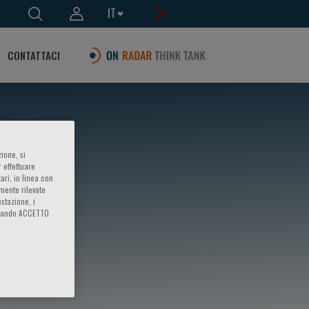
IT
CONTATTACI
ione, si
 effettuare
ari, in linea con
amente rilevate
estazione, i
iccando ACCETTO