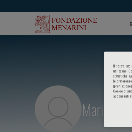
C
Il nostro sit
utilizzano, C
statistiche a
le preferenze
(profilazione
Cookie di pub
acconsenti al
Maria Ias