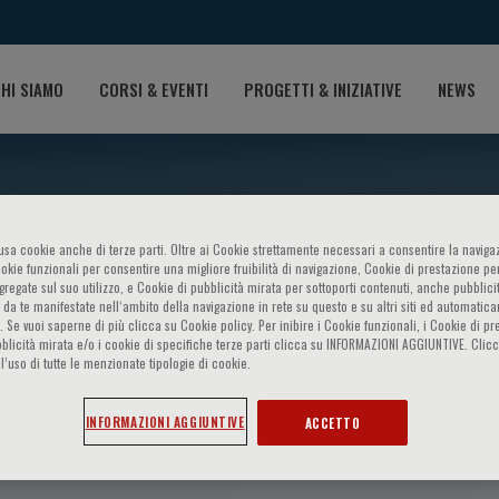
HI SIAMO
CORSI & EVENTI
PROGETTI & INIZIATIVE
NEWS
o usa cookie anche di terze parti. Oltre ai Cookie strettamente necessari a consentire la navigaz
ookie funzionali per consentire una migliore fruibilità di navigazione, Cookie di prestazione per
ggregate sul suo utilizzo, e Cookie di pubblicità mirata per sottoporti contenuti, anche pubblicit
 da te manifestate nell‘ambito della navigazione in rete su questo e su altri siti ed automatic
). Se vuoi saperne di più clicca su Cookie policy. Per inibire i Cookie funzionali, i Cookie di pr
blicità mirata e/o i cookie di specifiche terze parti clicca su INFORMAZIONI AGGIUNTIVE. Cl
l’uso di tutte le menzionate tipologie di cookie.
cone
INFORMAZIONI AGGIUNTIVE
ACCETTO