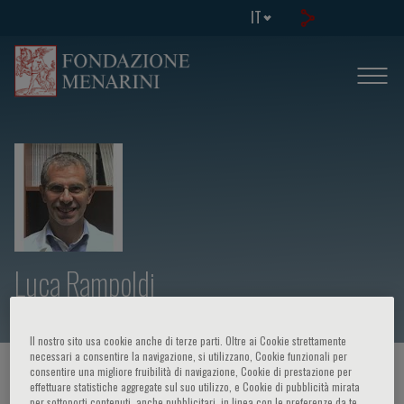
IT
Luca Rampoldi
Il nostro sito usa cookie anche di terze parti. Oltre ai Cookie strettamente
necessari a consentire la navigazione, si utilizzano, Cookie funzionali per
consentire una migliore fruibilità di navigazione, Cookie di prestazione per
HOME PAGE
/
CORSI ED EVENTI
/
RELATORE
effettuare statistiche aggregate sul suo utilizzo, e Cookie di pubblicità mirata
per sottoporti contenuti, anche pubblicitari, in linea con le preferenze da te