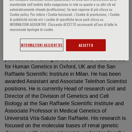
manifestate nell‘ambito della navigazione in rete su questo e su altri siti ed
automaticamente rilevate (profilazione). Se vuoi saperne di più clicca su
Cookie policy. Per inibire i Cookie funzionali, i Cookie di prestazione, i Cookie
di pubblicità mirata e/o i cookie di specifiche terze parti clicca su
Luca Rampoldi
INFORMAZIONI AGGIUNTIVE. Cliccando ACCETTO acconsenti all’uso di tutte le
menzionate tipologie di cookie.
Luca Rampoldi graduated in Biological Sciences in
Milan, Italy and obtained his PhD in Genetics from
INFORMAZIONI AGGIUNTIVE
ACCETTO
the University of Padua, Italy. He carried out his
postdoctoral training at the Wellcome Trust Centre
for Human Genetics in Oxford, UK and the San
Raffaele Scientific Institute in Milan. He has been
awarded Assistant and Associate Telethon Scientist
positions. He is currently Head of research unit and
Director of the Division of Genetics and Cell
Biology at the San Raffaele Scientific Institute and
Associate Professor in Medical Genetics of
Università Vita-Salute San Raffaele. His research is
focused on the molecular bases of renal genetic