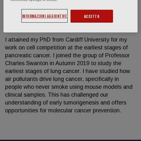
INFORMAZIONI AGGIUNTIVE
ACCETTO
Liam Hill
I attained my PhD from Cardiff University for my
work on cell competition at the earliest stages of
pancreatic cancer. I joined the group of Professor
Charles Swanton in Autumn 2019 to study the
earliest stages of lung cancer. I have studied how
air pollutants drive lung cancer, specifically in
people who never smoke using mouse models and
clinical samples. This has challenged our
understanding of early tumorigenesis and offers
opportunities for molecular cancer prevention.