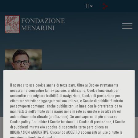
IT
Il nostro sito usa cookie anche di terze parti. Oltre ai Cookie strettamente
necessari a consentire la navigazione, si utilizzano, Cookie funzionali per
Liam Hill
consentire una migliore fruibilità di navigazione, Cookie di prestazione per
effettuare statistiche aggregate sul suo utilizzo, e Cookie di pubblicità mirata
per sottoporti contenuti, anche pubblicitari, in linea con le preferenze da te
manifestate nell‘ambito della navigazione in rete su questo e su altri siti ed
automaticamente rilevate (profilazione). Se vuoi saperne di più clicca su
Cookie policy. Per inibire i Cookie funzionali, i Cookie di prestazione, i Cookie
di pubblicità mirata e/o i cookie di specifiche terze parti clicca su
HOME PAGE
/
CORSI ED EVENTI
/
RELATORE
INFORMAZIONI AGGIUNTIVE. Cliccando ACCETTO acconsenti all’uso di tutte le
menzionate tipologie di cookie.