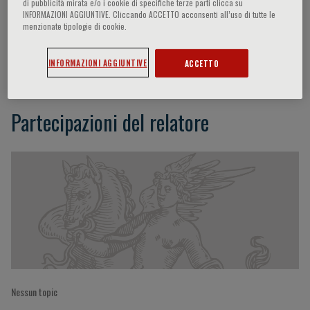
di pubblicità mirata e/o i cookie di specifiche terze parti clicca su
INFORMAZIONI AGGIUNTIVE. Cliccando ACCETTO acconsenti all’uso di tutte le
menzionate tipologie di cookie.
Kevin Ka- Ho Kam
INFORMAZIONI AGGIUNTIVE
ACCETTO
Partecipazioni del relatore
Nessun topic