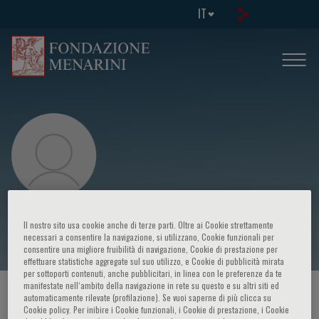
IT
Kevin Ka- Ho Kam
Il nostro sito usa cookie anche di terze parti. Oltre ai Cookie strettamente
necessari a consentire la navigazione, si utilizzano, Cookie funzionali per
consentire una migliore fruibilità di navigazione, Cookie di prestazione per
effettuare statistiche aggregate sul suo utilizzo, e Cookie di pubblicità mirata
per sottoporti contenuti, anche pubblicitari, in linea con le preferenze da te
manifestate nell‘ambito della navigazione in rete su questo e su altri siti ed
HOME PAGE
/
CORSI ED EVENTI
/
RELATORE
automaticamente rilevate (profilazione). Se vuoi saperne di più clicca su
Cookie policy. Per inibire i Cookie funzionali, i Cookie di prestazione, i Cookie