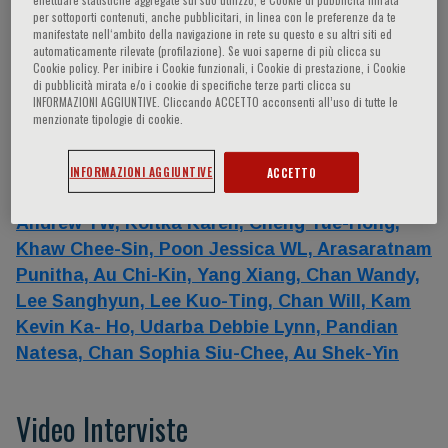
per sottoporti contenuti, anche pubblicitari, in linea con le preferenze da te
Relatori
manifestate nell‘ambito della navigazione in rete su questo e su altri siti ed
automaticamente rilevate (profilazione). Se vuoi saperne di più clicca su
Cookie policy. Per inibire i Cookie funzionali, i Cookie di prestazione, i Cookie
di pubblicità mirata e/o i cookie di specifiche terze parti clicca su
Khandheria Bijoy K.,
Chan Jonathan,
INFORMAZIONI AGGIUNTIVE. Cliccando ACCETTO acconsenti all’uso di tutte le
Zamorano Jose´ Luis,
Lau Yuk-Kong,
- -,
Lee
menzionate tipologie di cookie.
Kwok-Lun,
Anderson Bonita,
Maurer Gerald,
Umland Matt,
Yingchoncharoen Teerapat,
INFORMAZIONI AGGIUNTIVE
ACCETTO
Leung Dominic,
Tunggal Thomas Prabowo,
Li
Andrew YW,
Koitka Karen,
Cheng Yue-Hong,
Khaw Chee-Sin,
Poon Jessica WL,
Arasaratnam
Punitha,
Au Chi-Kin,
Yang Xiang,
Chan Wandy,
Lee Sanghyun,
Lee Kuo-Ting,
Chan Will,
Kam
Kevin Ka- Ho,
Udarba Debbie Lynn,
Pandian
Natesa,
Chan Sophia Siu-Chee,
Au Shek-Yin
Video Interviste