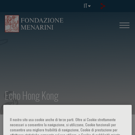
IT
Echo Hong Kong
Il nostro sito usa cookie anche di terze parti. Oltre ai Cookie strettamente
HOME PAGE
/
CORSI ED EVENTI
/
INFO EVENTO
necessari a consentire la navigazione, si utilizzano, Cookie funzionali per
consentire una migliore fruibilità di navigazione, Cookie di prestazione per
effettuare statistiche aggregate sul suo utilizzo, e Cookie di pubblicità mirata