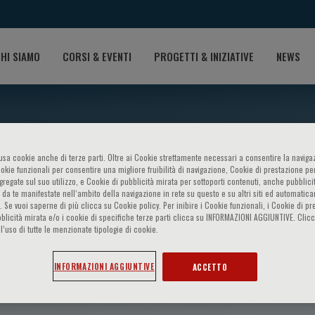
HI SIAMO
CORSI & EVENTI
PROGETTI & INIZIATIVE
NEWS
o usa cookie anche di terze parti. Oltre ai Cookie strettamente necessari a consentire la navigaz
ookie funzionali per consentire una migliore fruibilità di navigazione, Cookie di prestazione per
ggregate sul suo utilizzo, e Cookie di pubblicità mirata per sottoporti contenuti, anche pubblicit
 da te manifestate nell‘ambito della navigazione in rete su questo e su altri siti ed automatic
). Se vuoi saperne di più clicca su Cookie policy. Per inibire i Cookie funzionali, i Cookie di pr
blicità mirata e/o i cookie di specifiche terze parti clicca su INFORMAZIONI AGGIUNTIVE. Cl
l’uso di tutte le menzionate tipologie di cookie.
avis
INFORMAZIONI AGGIUNTIVE
ACCETTO