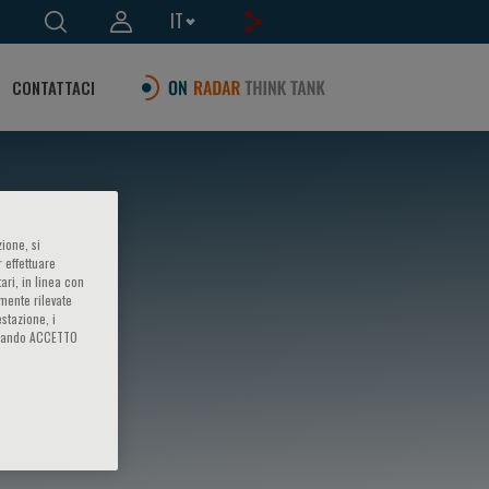
IT
CONTATTACI
ione, si
 effettuare
ari, in linea con
amente rilevate
estazione, i
iccando ACCETTO