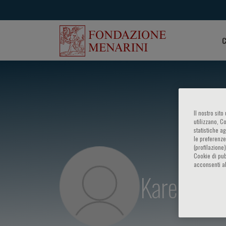
C
Il nostro sit
utilizzano, C
statistiche a
le preferenze
(profilazione
Cookie di pub
acconsenti al
Karen D. D