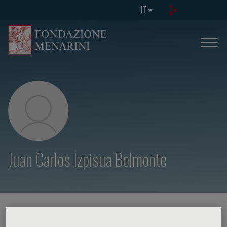
IT
Juan Carlos Izpisua Belmonte
HOME PAGE
/
CORSI ED EVENTI
/
RELATORE