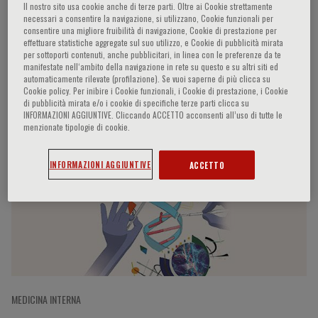
Il nostro sito usa cookie anche di terze parti. Oltre ai Cookie strettamente
necessari a consentire la navigazione, si utilizzano, Cookie funzionali per
consentire una migliore fruibilità di navigazione, Cookie di prestazione per
effettuare statistiche aggregate sul suo utilizzo, e Cookie di pubblicità mirata
Juan Carlos Izpisua Belmonte
per sottoporti contenuti, anche pubblicitari, in linea con le preferenze da te
manifestate nell‘ambito della navigazione in rete su questo e su altri siti ed
automaticamente rilevate (profilazione). Se vuoi saperne di più clicca su
Cookie policy. Per inibire i Cookie funzionali, i Cookie di prestazione, i Cookie
di pubblicità mirata e/o i cookie di specifiche terze parti clicca su
INFORMAZIONI AGGIUNTIVE. Cliccando ACCETTO acconsenti all’uso di tutte le
Partecipazioni del relatore
menzionate tipologie di cookie.
INFORMAZIONI AGGIUNTIVE
ACCETTO
MEDICINA INTERNA