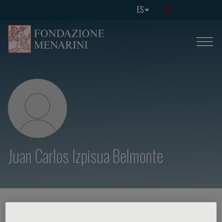
ES
Juan Carlos Izpisua Belmonte
HOME PAGE
/
CURSOS Y EVENTOS
/
ORADOR