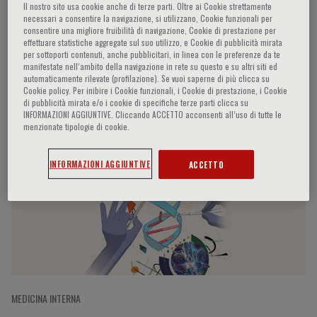
Il nostro sito usa cookie anche di terze parti. Oltre ai Cookie strettamente
necessari a consentire la navigazione, si utilizzano, Cookie funzionali per
consentire una migliore fruibilità di navigazione, Cookie di prestazione per
effettuare statistiche aggregate sul suo utilizzo, e Cookie di pubblicità mirata
Juan Carlos Izpisua Belmonte
per sottoporti contenuti, anche pubblicitari, in linea con le preferenze da te
manifestate nell‘ambito della navigazione in rete su questo e su altri siti ed
automaticamente rilevate (profilazione). Se vuoi saperne di più clicca su
Cookie policy. Per inibire i Cookie funzionali, i Cookie di prestazione, i Cookie
di pubblicità mirata e/o i cookie di specifiche terze parti clicca su
INFORMAZIONI AGGIUNTIVE. Cliccando ACCETTO acconsenti all’uso di tutte le
Participaciones del ponente
menzionate tipologie di cookie.
INFORMAZIONI AGGIUNTIVE
ACCETTO
MEDICINA INTERNA