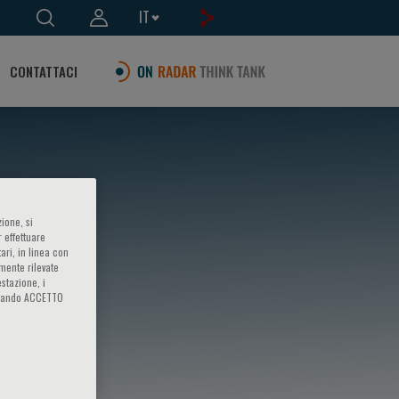
IT
CONTATTACI
ione, si
 effettuare
ari, in linea con
amente rilevate
estazione, i
iccando ACCETTO