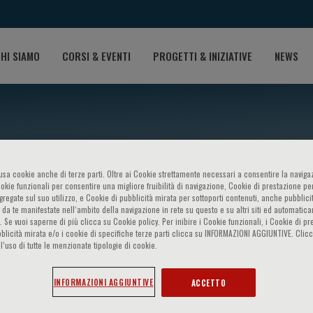
HI SIAMO
CORSI & EVENTI
PROGETTI & INIZIATIVE
NEWS
o usa cookie anche di terze parti. Oltre ai Cookie strettamente necessari a consentire la navigaz
ookie funzionali per consentire una migliore fruibilità di navigazione, Cookie di prestazione per
ggregate sul suo utilizzo, e Cookie di pubblicità mirata per sottoporti contenuti, anche pubblicit
 da te manifestate nell‘ambito della navigazione in rete su questo e su altri siti ed automatic
). Se vuoi saperne di più clicca su Cookie policy. Per inibire i Cookie funzionali, i Cookie di pr
blicità mirata e/o i cookie di specifiche terze parti clicca su INFORMAZIONI AGGIUNTIVE. Cl
l’uso di tutte le menzionate tipologie di cookie.
INFORMAZIONI AGGIUNTIVE
ACCETTO