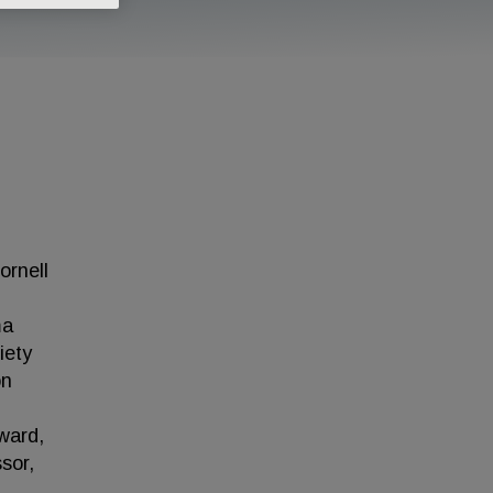
ornell
ma
iety
on
ward,
sor,