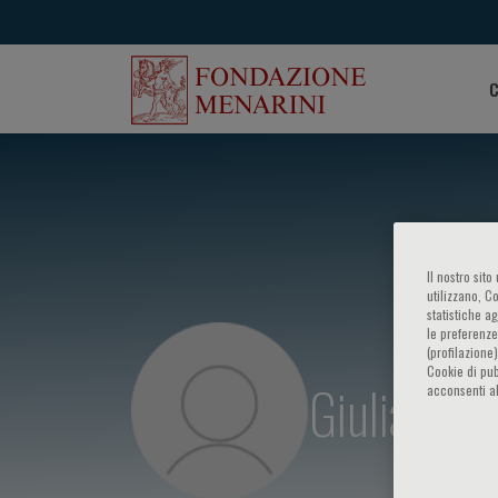
C
Il nostro sit
utilizzano, C
statistiche a
le preferenze
(profilazione
Cookie di pub
Giulia Sita
acconsenti al