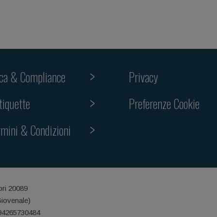
ica & Compliance
Privacy
tiquette
Preferenze Cookie
rmini & Condizioni
ori 20089
Giovenale)
 94265730484