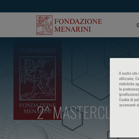
C
Il nostro sit
utilizzano, C
statistiche a
le preferenze
(profilazione
Cookie di pub
2^ MASTERCLASS S
acconsenti al