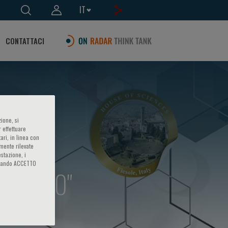
IT
CONTATTACI
ione, si
 effettuare
ari, in linea con
amente rilevate
estazione, i
iccando ACCETTO
TS 2.0"