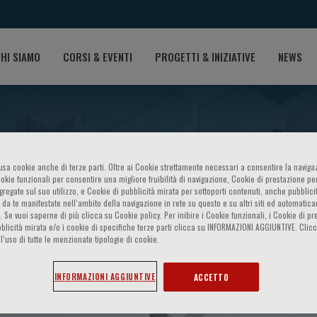
HI SIAMO
CORSI & EVENTI
PROGETTI & INIZIATIVE
NEWS
o usa cookie anche di terze parti. Oltre ai Cookie strettamente necessari a consentire la navigaz
ookie funzionali per consentire una migliore fruibilità di navigazione, Cookie di prestazione per
ggregate sul suo utilizzo, e Cookie di pubblicità mirata per sottoporti contenuti, anche pubblicit
 da te manifestate nell‘ambito della navigazione in rete su questo e su altri siti ed automatic
). Se vuoi saperne di più clicca su Cookie policy. Per inibire i Cookie funzionali, i Cookie di pr
blicità mirata e/o i cookie di specifiche terze parti clicca su INFORMAZIONI AGGIUNTIVE. Cl
IF-ECPG "PHARMACOLOGIS
l’uso di tutte le menzionate tipologie di cookie.
INFORMAZIONI AGGIUNTIVE
ACCETTO