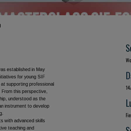
O
S
Wo
as established in May
D
itiatives for young SIF
at supporting professional
14
. From this perspective,
hip, understood as the
L
 an instrument to develop
g.
Fie
s with advanced skills
S
ative teaching and