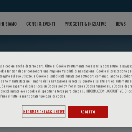
HI SIAMO
CORSI & EVENTI
PROGETTI & INIZIATIVE
NEWS
o usa cookie anche di terze parti. Oltre ai Cookie strettamente necessari a consentire la navigaz
ookie funzionali per consentire una migliore fruibilità di navigazione, Cookie di prestazione per
ggregate sul suo utilizzo, e Cookie di pubblicità mirata per sottoporti contenuti, anche pubblicit
 da te manifestate nell‘ambito della navigazione in rete su questo e su altri siti ed automatic
). Se vuoi saperne di più clicca su Cookie policy. Per inibire i Cookie funzionali, i Cookie di pr
blicità mirata e/o i cookie di specifiche terze parti clicca su INFORMAZIONI AGGIUNTIVE. Cl
l’uso di tutte le menzionate tipologie di cookie.
n
INFORMAZIONI AGGIUNTIVE
ACCETTO