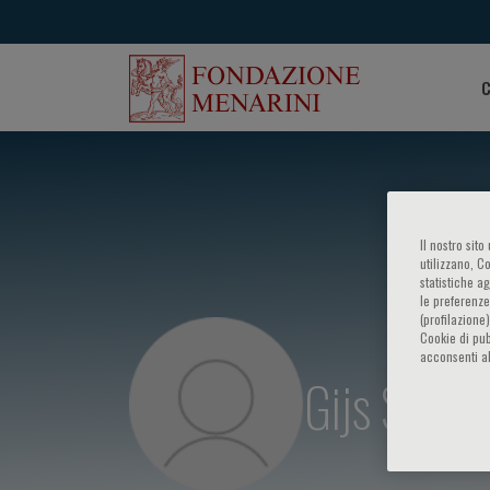
C
Il nostro sit
utilizzano, C
statistiche a
le preferenze
(profilazione
Cookie di pub
acconsenti al
Gijs Sante