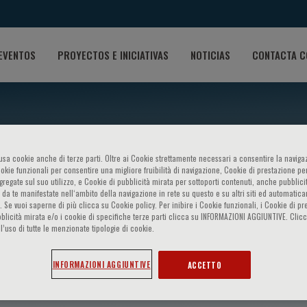
EVENTOS
PROYECTOS E INICIATIVAS
NOTICIAS
CONTACTA C
o usa cookie anche di terze parti. Oltre ai Cookie strettamente necessari a consentire la navigaz
ookie funzionali per consentire una migliore fruibilità di navigazione, Cookie di prestazione per
ggregate sul suo utilizzo, e Cookie di pubblicità mirata per sottoporti contenuti, anche pubblicit
 da te manifestate nell‘ambito della navigazione in rete su questo e su altri siti ed automatic
). Se vuoi saperne di più clicca su Cookie policy. Per inibire i Cookie funzionali, i Cookie di pr
blicità mirata e/o i cookie di specifiche terze parti clicca su INFORMAZIONI AGGIUNTIVE. Cl
l’uso di tutte le menzionate tipologie di cookie.
n
INFORMAZIONI AGGIUNTIVE
ACCETTO