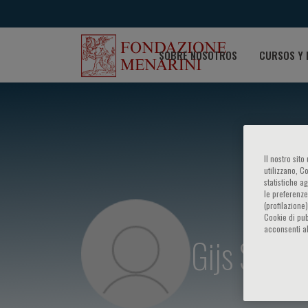
SOBRE NOSOTROS
CURSOS Y 
Il nostro sit
utilizzano, C
statistiche a
le preferenze
(profilazione
Cookie di pub
acconsenti al
Gijs Sante