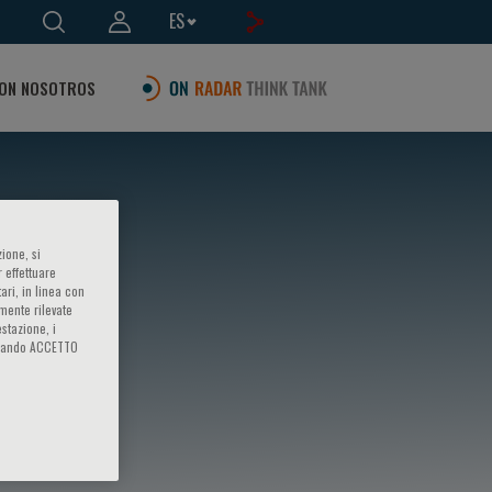
ES
ON NOSOTROS
ione, si
 effettuare
ari, in linea con
amente rilevate
estazione, i
iccando ACCETTO