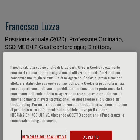
Francesco Luzza
Posizione attuale (2020): Professore Ordinario,
SSD MED/12 Gastroenterologia; Direttore,
Dipartimento di Scienze della Salute, componente
Senato Accademico, Università di Catanzaro
Il nostro sito usa cookie anche di terze parti. Oltre ai Cookie strettamente
“Magna Graecia” (UMG); Direttore, Unità Operativa
necessari a consentire la navigazione, si utilizzano, Cookie funzionali per
consentire una migliore fruibilità di navigazione, Cookie di prestazione per
Complessa di Fisiopatologia Digestiva, Azienda
effettuare statistiche aggregate sul suo utilizzo, e Cookie di pubblicità mirata
Ospedaliera “Mater Domini”, Campus di Germaneto
per sottoporti contenuti, anche pubblicitari, in linea con le preferenze da te
manifestate nell‘ambito della navigazione in rete su questo e su altri siti ed
UMG - Qualificazioni professionali: *Diploma di
automaticamente rilevate (profilazione). Se vuoi saperne di più clicca su
Maturità Classica, Catanzaro, 1974;*Laurea in
Cookie policy. Per inibire i Cookie funzionali, i Cookie di prestazione, i Cookie
Medicina e Chirurgia, Università di Bologna, 1980,
di pubblicità mirata e/o i cookie di specifiche terze parti clicca su
INFORMAZIONI AGGIUNTIVE. Cliccando ACCETTO acconsenti all’uso di tutte le
110/110 e lode;*Abilitazione medico-chirurgo, 1980,
menzionate tipologie di cookie.
110/110;*Specializzazione in Gastroenterologia ed
Endoscopia Digestiva, 1984, 70/70 e lode e in
INFORMAZIONI AGGIUNTIVE
ACCETTO