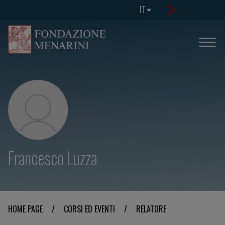
IT
Francesco Luzza
HOME PAGE
/
CORSI ED EVENTI
/
RELATORE