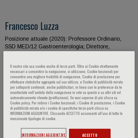
Francesco Luzza
Posizione attuale (2020): Professore Ordinario,
SSD MED/12 Gastroenterologia; Direttore,
Dipartimento di Scienze della Salute, componente
Senato Accademico, Università di Catanzaro
Il nostro sito usa cookie anche di terze parti. Oltre ai Cookie strettamente
“Magna Graecia” (UMG); Direttore, Unità Operativa
necessari a consentire la navigazione, si utilizzano, Cookie funzionali per
consentire una migliore fruibilità di navigazione, Cookie di prestazione per
Complessa di Fisiopatologia Digestiva, Azienda
effettuare statistiche aggregate sul suo utilizzo, e Cookie di pubblicità mirata
Ospedaliera “Mater Domini”, Campus di Germaneto
per sottoporti contenuti, anche pubblicitari, in linea con le preferenze da te
manifestate nell‘ambito della navigazione in rete su questo e su altri siti ed
UMG - Qualificazioni professionali: *Diploma di
automaticamente rilevate (profilazione). Se vuoi saperne di più clicca su
Maturità Classica, Catanzaro, 1974;*Laurea in
Cookie policy. Per inibire i Cookie funzionali, i Cookie di prestazione, i Cookie
Medicina e Chirurgia, Università di Bologna, 1980,
di pubblicità mirata e/o i cookie di specifiche terze parti clicca su
INFORMAZIONI AGGIUNTIVE. Cliccando ACCETTO acconsenti all’uso di tutte le
110/110 e lode;*Abilitazione medico-chirurgo, 1980,
menzionate tipologie di cookie.
110/110;*Specializzazione in Gastroenterologia ed
Endoscopia Digestiva, 1984, 70/70 e lode e in
INFORMAZIONI AGGIUNTIVE
ACCETTO