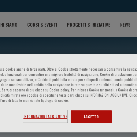
HI SIAMO
CORSI & EVENTI
PROGETTI & INIZIATIVE
NEWS
o usa cookie anche di terze parti. Oltre ai Cookie strettamente necessari a consentire la navigaz
ookie funzionali per consentire una migliore fruibilità di navigazione, Cookie di prestazione per
ggregate sul suo utilizzo, e Cookie di pubblicità mirata per sottoporti contenuti, anche pubblicit
 da te manifestate nell‘ambito della navigazione in rete su questo e su altri siti ed automatic
). Se vuoi saperne di più clicca su Cookie policy. Per inibire i Cookie funzionali, i Cookie di pr
blicità mirata e/o i cookie di specifiche terze parti clicca su INFORMAZIONI AGGIUNTIVE. Cl
l’uso di tutte le menzionate tipologie di cookie.
errara
INFORMAZIONI AGGIUNTIVE
ACCETTO