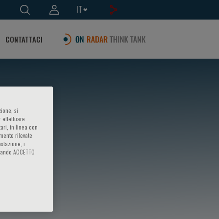
IT
CONTATTACI
ione, si
 effettuare
ari, in linea con
amente rilevate
estazione, i
iccando ACCETTO