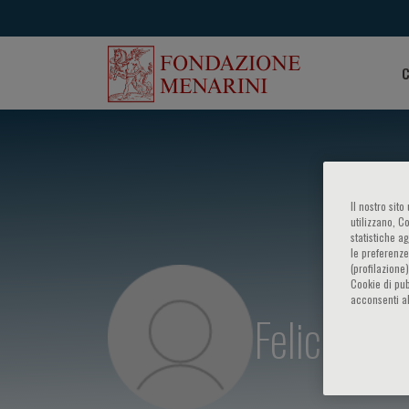
C
Il nostro sit
utilizzano, C
statistiche a
le preferenze
(profilazione
Cookie di pub
acconsenti al
Felicetto F