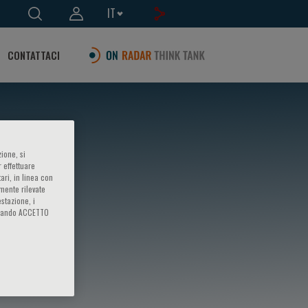
IT
CONTATTACI
ione, si
 effettuare
ari, in linea con
amente rilevate
estazione, i
iccando ACCETTO