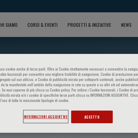
HI SIAMO
CORSI & EVENTI
PROGETTI & INIZIATIVE
NEWS
o usa cookie anche di terze parti. Oltre ai Cookie strettamente necessari a consentire la navigaz
ookie funzionali per consentire una migliore fruibilità di navigazione, Cookie di prestazione per
ggregate sul suo utilizzo, e Cookie di pubblicità mirata per sottoporti contenuti, anche pubblicit
 da te manifestate nell‘ambito della navigazione in rete su questo e su altri siti ed automatic
). Se vuoi saperne di più clicca su Cookie policy. Per inibire i Cookie funzionali, i Cookie di pr
blicità mirata e/o i cookie di specifiche terze parti clicca su INFORMAZIONI AGGIUNTIVE. Cl
l’uso di tutte le menzionate tipologie di cookie.
ditti
INFORMAZIONI AGGIUNTIVE
ACCETTO