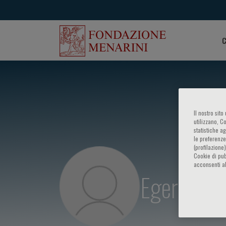
C
Il nostro sit
utilizzano, C
statistiche a
le preferenze
(profilazione
Cookie di pub
acconsenti al
Egeria Sco