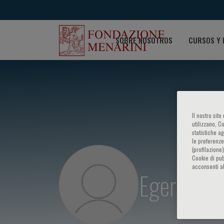
SOBRE NOSOTROS
CURSOS Y 
Il nostro sit
utilizzano, C
statistiche a
le preferenze
(profilazione
Cookie di pub
acconsenti al
Egeria Sco