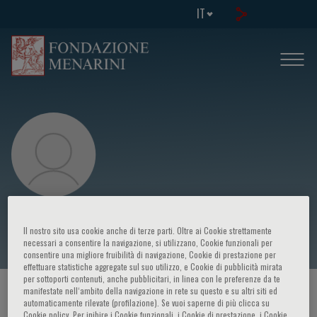
IT
Christopher Semsarian
Il nostro sito usa cookie anche di terze parti. Oltre ai Cookie strettamente
necessari a consentire la navigazione, si utilizzano, Cookie funzionali per
consentire una migliore fruibilità di navigazione, Cookie di prestazione per
effettuare statistiche aggregate sul suo utilizzo, e Cookie di pubblicità mirata
per sottoporti contenuti, anche pubblicitari, in linea con le preferenze da te
manifestate nell‘ambito della navigazione in rete su questo e su altri siti ed
HOME PAGE
/
CORSI ED EVENTI
/
RELATORE
automaticamente rilevate (profilazione). Se vuoi saperne di più clicca su
Cookie policy. Per inibire i Cookie funzionali, i Cookie di prestazione, i Cookie