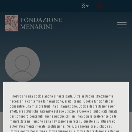
ES
Christopher Semsarian
Il nostro sito usa cookie anche di terze parti. Oltre ai Cookie strettamente
necessari a consentire la navigazione, si utilizzano, Cookie funzionali per
consentire una migliore fruibilità di navigazione, Cookie di prestazione per
effettuare statistiche aggregate sul suo utilizzo, e Cookie di pubblicità mirata
per sottoporti contenuti, anche pubblicitari, in linea con le preferenze da te
manifestate nell‘ambito della navigazione in rete su questo e su altri siti ed
HOME PAGE
/
CURSOS Y EVENTOS
/
ORADOR
automaticamente rilevate (profilazione). Se vuoi saperne di più clicca su
Cookie policy. Per inibire i Cookie funzionali, i Cookie di prestazione, i Cookie