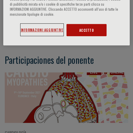
di pubblicità mirata e/o i cookie di specifiche terze parti clicca su
INFORMAZIONI AGGIUNTIVE. Cliccando ACCETTO acconsenti all’uso di tutte le
menzionate tipologie di cookie.
Christopher Semsarian
INFORMAZIONI AGGIUNTIVE
ACCETTO
Sydney (AUS)
Participaciones del ponente
CARDIOLOGÍA