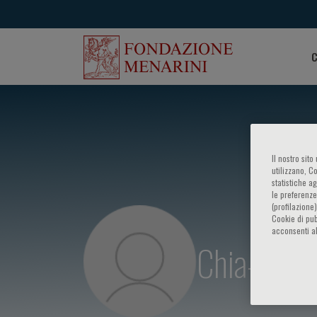
C
Il nostro sit
utilizzano, C
statistiche a
le preferenze
(profilazione
Cookie di pub
acconsenti al
Chia-Ling 