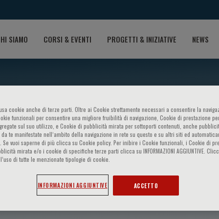
HI SIAMO
CORSI & EVENTI
PROGETTI & INIZIATIVE
NEWS
o usa cookie anche di terze parti. Oltre ai Cookie strettamente necessari a consentire la navigaz
ookie funzionali per consentire una migliore fruibilità di navigazione, Cookie di prestazione per
ggregate sul suo utilizzo, e Cookie di pubblicità mirata per sottoporti contenuti, anche pubblicit
 da te manifestate nell‘ambito della navigazione in rete su questo e su altri siti ed automatic
). Se vuoi saperne di più clicca su Cookie policy. Per inibire i Cookie funzionali, i Cookie di pr
blicità mirata e/o i cookie di specifiche terze parti clicca su INFORMAZIONI AGGIUNTIVE. Cl
l’uso di tutte le menzionate tipologie di cookie.
Tu
INFORMAZIONI AGGIUNTIVE
ACCETTO