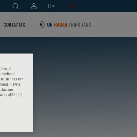
IT
CONTATTACI
ione, si
 effettuare
ari, in linea con
amente rilevate
estazione, i
iccando ACCETTO