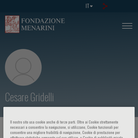
IT
Cesare Gridelli
Il nostro sito usa cookie anche di terze parti. Oltre ai Cookie strettamente
HOME PAGE
/
CORSI ED EVENTI
/
RELATORE
necessari a consentire la navigazione, si utilizzano, Cookie funzionali per
consentire una migliore fruibilità di navigazione, Cookie di prestazione per
effettuare statistiche aggregate sul suo utilizzo, e Cookie di pubblicità mirata