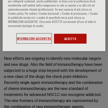
per sottoporti contenuti, anche pubblicitari, in linea con le preferenze da te
manifestate nell‘ambito della navigazione in rete su questo e su altri siti ed
Información del evento
automaticamente rilevate (profilazione). Se vuoi saperne di più clicca su
Cookie policy. Per inibire i Cookie funzionali, i Cookie di prestazione, i Cookie
di pubblicità mirata e/o i cookie di specifiche terze parti clicca su
INFORMAZIONI AGGIUNTIVE. Cliccando ACCETTO acconsenti all’uso di tutte le
In the last years progresses have been made in the field of
menzionate tipologie di cookie.
non small cell lung cancer (NSCLC) tumor genomic with the
discovery of biomolecular markers with about 20 of
INFORMAZIONI AGGIUNTIVE
ACCETTO
patients to date treated with targeted therapies according
to specific genetic alterations.
New efforts are ongoing to identify new molecular targets
and new drugs. Also the field of immunotherapy have been
subjected to a huge step beyond with the development of
a new class of the drugs the check point inhibitors.
Recently single agent immunotherapy and the combination
of chemo immunotherapy are the new standard of
treatments for advanced NSCLC non oncogene addicted.
The new frontiers of immunotherapy are represented by
the combination of new immunotherapic agents.