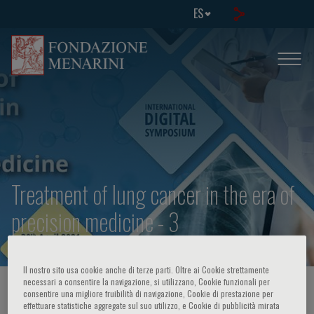
ES
Treatment of lung cancer in the era of
precision medicine - 3
Il nostro sito usa cookie anche di terze parti. Oltre ai Cookie strettamente
necessari a consentire la navigazione, si utilizzano, Cookie funzionali per
HOME PAGE
/
CURSOS Y EVENTOS
/
INFORMACION EVENTO
consentire una migliore fruibilità di navigazione, Cookie di prestazione per
effettuare statistiche aggregate sul suo utilizzo, e Cookie di pubblicità mirata