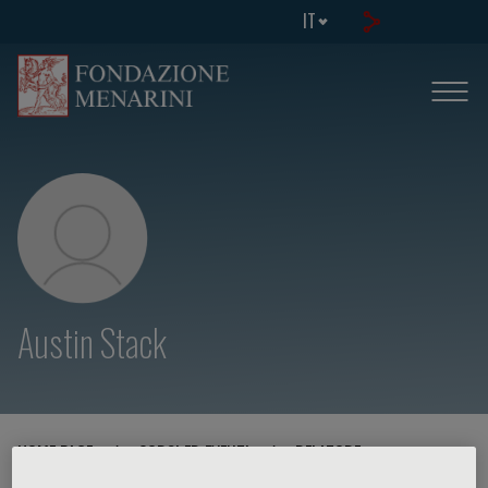
IT
Austin Stack
HOME PAGE
/
CORSI ED EVENTI
/
RELATORE