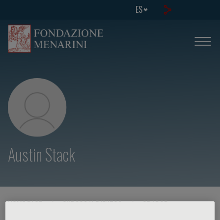
ES
Austin Stack
HOME PAGE
/
CURSOS Y EVENTOS
/
ORADOR