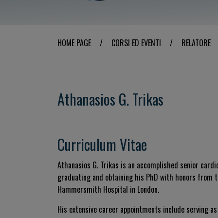
HOME PAGE
/
CORSI ED EVENTI
/
RELATORE
Athanasios G. Trikas
Curriculum Vitae
Athanasios G. Trikas is an accomplished senior cardio
graduating and obtaining his PhD with honors from th
Hammersmith Hospital in London.
His extensive career appointments include serving as