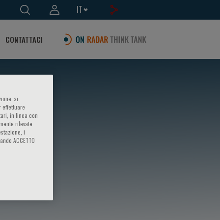
IT
CONTATTACI
ione, si
 effettuare
ari, in linea con
amente rilevate
estazione, i
iccando ACCETTO