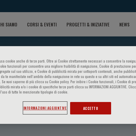
HI SIAMO
CORSI & EVENTI
PROGETTI & INIZIATIVE
NEWS
o usa cookie anche di terze parti. Oltre ai Cookie strettamente necessari a consentire la navigaz
ookie funzionali per consentire una migliore fruibilità di navigazione, Cookie di prestazione per
ggregate sul suo utilizzo, e Cookie di pubblicità mirata per sottoporti contenuti, anche pubblicit
 da te manifestate nell‘ambito della navigazione in rete su questo e su altri siti ed automatic
). Se vuoi saperne di più clicca su Cookie policy. Per inibire i Cookie funzionali, i Cookie di pr
blicità mirata e/o i cookie di specifiche terze parti clicca su INFORMAZIONI AGGIUNTIVE. Cl
l’uso di tutte le menzionate tipologie di cookie.
 G. Trikas
INFORMAZIONI AGGIUNTIVE
ACCETTO