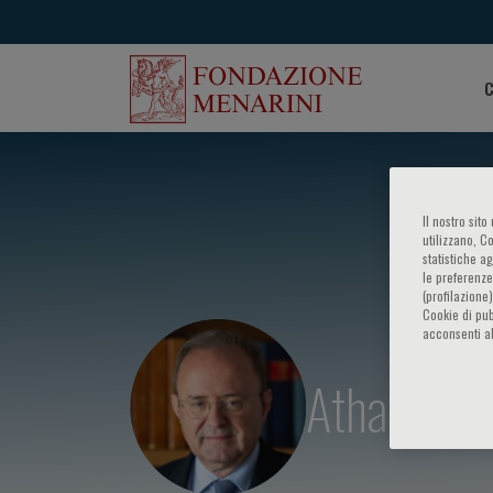
C
Il nostro sit
utilizzano, C
statistiche a
le preferenze
(profilazione
Cookie di pub
acconsenti al
Athanasios