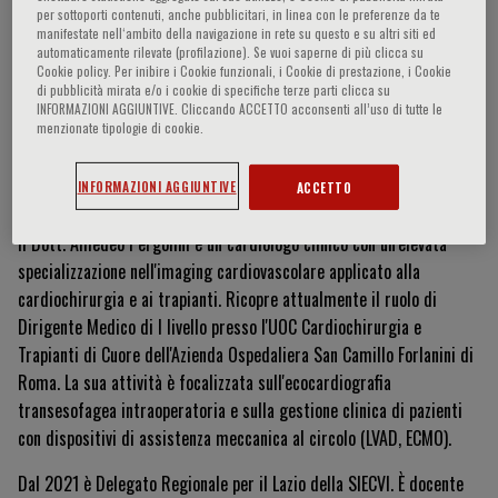
per sottoporti contenuti, anche pubblicitari, in linea con le preferenze da te
manifestate nell‘ambito della navigazione in rete su questo e su altri siti ed
automaticamente rilevate (profilazione). Se vuoi saperne di più clicca su
Cookie policy. Per inibire i Cookie funzionali, i Cookie di prestazione, i Cookie
Amedeo Pergolini
di pubblicità mirata e/o i cookie di specifiche terze parti clicca su
INFORMAZIONI AGGIUNTIVE. Cliccando ACCETTO acconsenti all’uso di tutte le
menzionate tipologie di cookie.
Curriculum Vitae
INFORMAZIONI AGGIUNTIVE
ACCETTO
Il Dott. Amedeo Pergolini è un cardiologo clinico con un'elevata
specializzazione nell'imaging cardiovascolare applicato alla
cardiochirurgia e ai trapianti. Ricopre attualmente il ruolo di
Dirigente Medico di I livello presso l'UOC Cardiochirurgia e
Trapianti di Cuore dell'Azienda Ospedaliera San Camillo Forlanini di
Roma. La sua attività è focalizzata sull'ecocardiografia
transesofagea intraoperatoria e sulla gestione clinica di pazienti
con dispositivi di assistenza meccanica al circolo (LVAD, ECMO).
Dal 2021 è Delegato Regionale per il Lazio della SIECVI. È docente