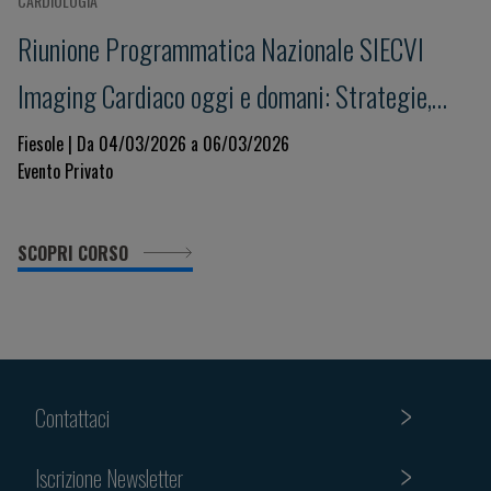
CARDIOLOGIA
Riunione Programmatica Nazionale SIECVI
Imaging Cardiaco oggi e domani: Strategie,
Innovazione e Governance per un Sistema
Fiesole | Da 04/03/2026 a 06/03/2026
Evento Privato
Sostenibile
SCOPRI CORSO
Contattaci
Iscrizione Newsletter