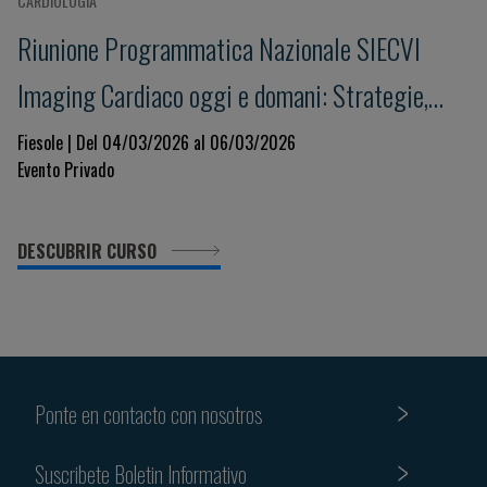
CARDIOLOGÍA
Riunione Programmatica Nazionale SIECVI
Imaging Cardiaco oggi e domani: Strategie,
Innovazione e Governance per un Sistema
Fiesole | Del 04/03/2026 al 06/03/2026
Evento Privado
Sostenibile
DESCUBRIR CURSO
Ponte en contacto con nosotros
Suscribete Boletin Informativo