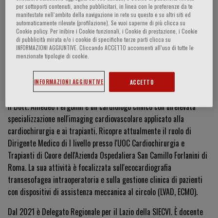
per sottoporti contenuti, anche pubblicitari, in linea con le preferenze da te
manifestate nell‘ambito della navigazione in rete su questo e su altri siti ed
automaticamente rilevate (profilazione). Se vuoi saperne di più clicca su
Cookie policy. Per inibire i Cookie funzionali, i Cookie di prestazione, i Cookie
Amedeo Pergolini
di pubblicità mirata e/o i cookie di specifiche terze parti clicca su
INFORMAZIONI AGGIUNTIVE. Cliccando ACCETTO acconsenti all’uso di tutte le
menzionate tipologie di cookie.
Currículum Vitae
INFORMAZIONI AGGIUNTIVE
ACCETTO
Il Dott. Amedeo Pergolini è un cardiologo clinico con un'elevata
specializzazione nell'imaging cardiovascolare applicato alla
cardiochirurgia e ai trapianti. Ricopre attualmente il ruolo di
Dirigente Medico di I livello presso l'UOC Cardiochirurgia e
Trapianti di Cuore dell'Azienda Ospedaliera San Camillo Forlanini di
Roma. La sua attività è focalizzata sull'ecocardiografia
transesofagea intraoperatoria e sulla gestione clinica di pazienti
con dispositivi di assistenza meccanica al circolo (LVAD, ECMO).
Dal 2021 è Delegato Regionale per il Lazio della SIECVI. È docente