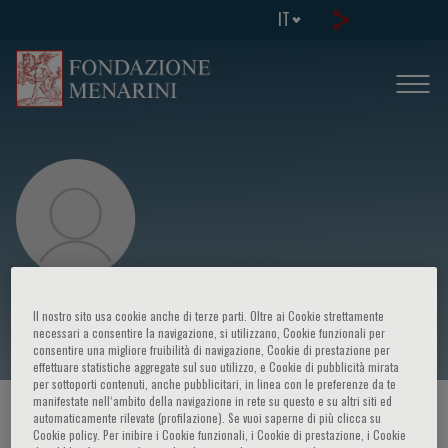
IT
Ali J. Marian
Il nostro sito usa cookie anche di terze parti. Oltre ai Cookie strettamente
necessari a consentire la navigazione, si utilizzano, Cookie funzionali per
consentire una migliore fruibilità di navigazione, Cookie di prestazione per
effettuare statistiche aggregate sul suo utilizzo, e Cookie di pubblicità mirata
per sottoporti contenuti, anche pubblicitari, in linea con le preferenze da te
manifestate nell‘ambito della navigazione in rete su questo e su altri siti ed
HOME PAGE
/
CORSI ED EVENTI
/
RELATORE
automaticamente rilevate (profilazione). Se vuoi saperne di più clicca su
Cookie policy. Per inibire i Cookie funzionali, i Cookie di prestazione, i Cookie