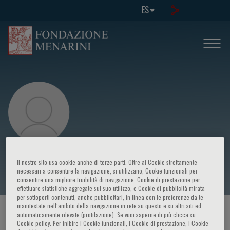
ES
Ali J. Marian
Il nostro sito usa cookie anche di terze parti. Oltre ai Cookie strettamente
necessari a consentire la navigazione, si utilizzano, Cookie funzionali per
consentire una migliore fruibilità di navigazione, Cookie di prestazione per
effettuare statistiche aggregate sul suo utilizzo, e Cookie di pubblicità mirata
per sottoporti contenuti, anche pubblicitari, in linea con le preferenze da te
manifestate nell‘ambito della navigazione in rete su questo e su altri siti ed
HOME PAGE
/
CURSOS Y EVENTOS
/
ORADOR
automaticamente rilevate (profilazione). Se vuoi saperne di più clicca su
Cookie policy. Per inibire i Cookie funzionali, i Cookie di prestazione, i Cookie