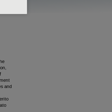
the
don,
f
ement
es and
erito
sato