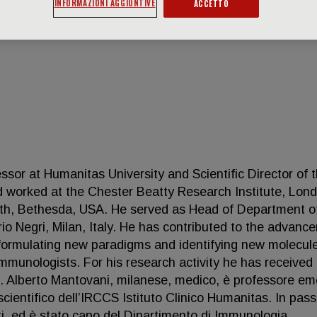
INFORMAZIONI AGGIUNTIVE
ACCETTO
sor at Humanitas University and Scientific Director of 
nd worked at the Chester Beatty Research Institute, Lon
alth, Bethesda, USA. He served as Head of Department o
io Negri, Milan, Italy. He has contributed to the advanc
 formulating new paradigms and identifying new molecul
mmunologists. For his research activity he has received
s. Alberto Mantovani, milanese, medico, è professore em
scientifico dell’IRCCS Istituto Clinico Humanitas. In pas
niti, ed è stato capo del Dipartimento di Immunologia