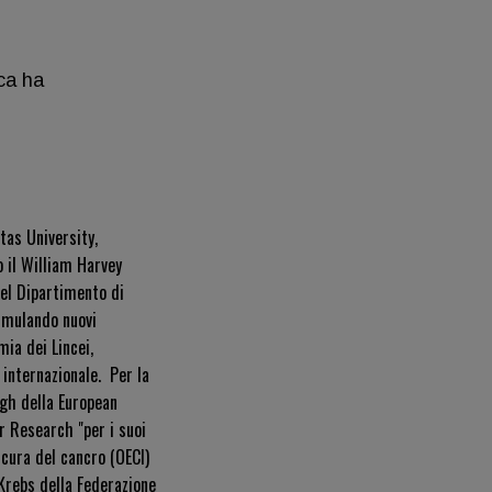
rca ha
tas University,
 il William Harvey
del Dipartimento di
ormulando nuovi
ia dei Lincei,
 internazionale.
Per la
gh della European
r Research "per i suoi
 cura del cancro (OECI)
Krebs della Federazione