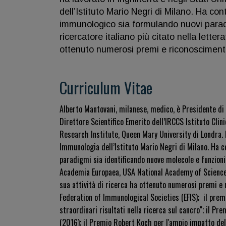
dell’Istituto Mario Negri di Milano. Ha co
immunologico sia formulando nuovi paradi
ricercatore italiano più citato nella letter
ottenuto numerosi premi e riconoscimenti 
Curriculum Vitae
Alberto Mantovani, milanese, medico, è Presidente di
Direttore Scientifico Emerito dell’IRCCS Istituto Cli
Research Institute, Queen Mary University di Londra. I
Immunologia dell’Istituto Mario Negri di Milano. Ha 
paradigmi sia identificando nuove molecole e funzioni
Academia Europaea, USA National Academy of Sciences, è
sua attività di ricerca ha ottenuto numerosi premi e r
Federation of Immunological Societies (EFIS);
il prem
straordinari risultati nella ricerca sul cancro"; il Pr
(2016); il Premio Robert Koch per l'ampio impatto de