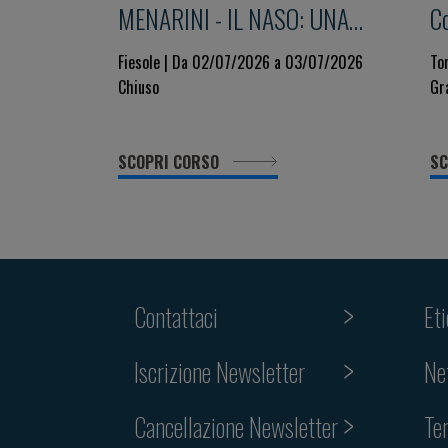
MENARINI - IL NASO: UNA
C
FINESTRA SUL POLMONE -
I
Fiesole | Da 02/07/2026 a 03/07/2026
To
Chiuso
Gr
E...uno scorcio sul sistema
a
immunitario - 9° Edizione
SCOPRI CORSO
SC
Contattaci
Et
Iscrizione Newsletter
Ne
Cancellazione Newsletter
Te