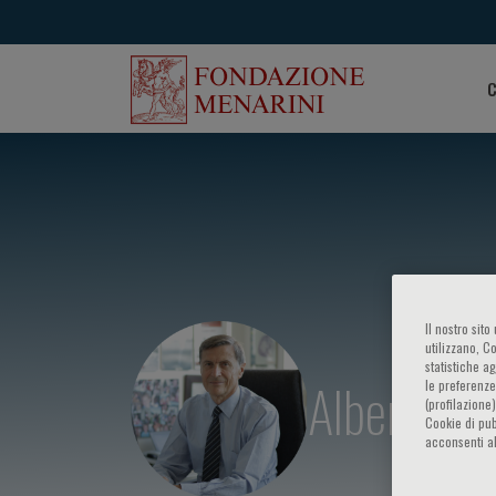
C
Il nostro sit
utilizzano, C
statistiche a
Alberto M
le preferenze
(profilazione
Cookie di pub
acconsenti al