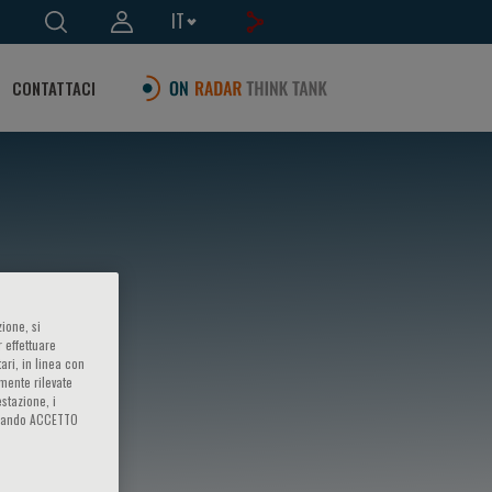
IT
CONTATTACI
ione, si
 effettuare
ari, in linea con
amente rilevate
estazione, i
iccando ACCETTO