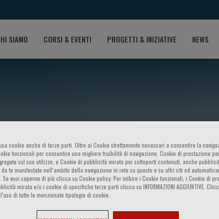
HI SIAMO
CORSI & EVENTI
PROGETTI & INIZIATIVE
NEWS
o usa cookie anche di terze parti. Oltre ai Cookie strettamente necessari a consentire la navigaz
ookie funzionali per consentire una migliore fruibilità di navigazione, Cookie di prestazione per
ggregate sul suo utilizzo, e Cookie di pubblicità mirata per sottoporti contenuti, anche pubblicit
antovani
 da te manifestate nell‘ambito della navigazione in rete su questo e su altri siti ed automatic
). Se vuoi saperne di più clicca su Cookie policy. Per inibire i Cookie funzionali, i Cookie di pr
blicità mirata e/o i cookie di specifiche terze parti clicca su INFORMAZIONI AGGIUNTIVE. Cl
l’uso di tutte le menzionate tipologie di cookie.