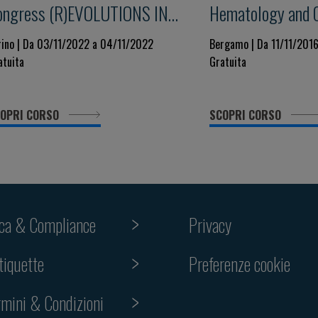
ongress (R)EVOLUTIONS IN
Hematology and C
NFECTIOUS DISEASES Immunity
rino | Da 03/11/2022 a 04/11/2022
Bergamo | Da 11/11/2016
atuita
Gratuita
nd Pharmacology
OPRI CORSO
SCOPRI CORSO
ica & Compliance
Privacy
Preferenze cookie
tiquette
rmini & Condizioni