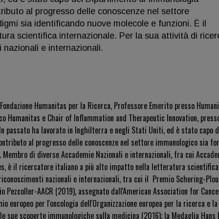
ntributo al progresso delle conoscenze nel settore
gmi sia identificando nuove molecole e funzioni. È il
atura scientifica internazionale. Per la sua attività di rice
nazionali e internazionali.
 Fondazione Humanitas per la Ricerca, Professore Emerito presso Humani
nico Humanitas e Chair of Inflammation and Therapeutic Innovation, presso
n passato ha lavorato in Inghilterra e negli Stati Uniti, ed è stato capo 
contributo al progresso delle conoscenze nel settore immunologico sia f
. Membro di diverse Accademie Nazionali e internazionali, fra cui Accadem
 il ricercatore italiano a più alto impatto nella letteratura scientifica
iconoscimenti nazionali e internazionali, tra cui il
Premio Schering-Plou
io Pezcoller-AACR (2019), assegnato dall'American Association for Cance
emio europeo per l'oncologia dell'Organizzazione europea per la ricerca e la
lle sue scoperte immunologiche sulla medicina (2016); la Medaglia Hans 