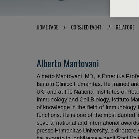
HOME PAGE
/
CORSI ED EVENTI
/
RELATORE
Alberto Mantovani
Alberto Mantovani, MD, is Emeritus Profes
Istituto Clinico Humanitas. He trained a
UK, and at the National Institutes of He
Immunology and Cell Biology, Istituto Mar
of knowledge in the field of Immunology
functions. He is one of the most quoted i
several national and international award
presso Humanitas University, e direttore 
ha lavorato in Inghilterra e negli Stati U