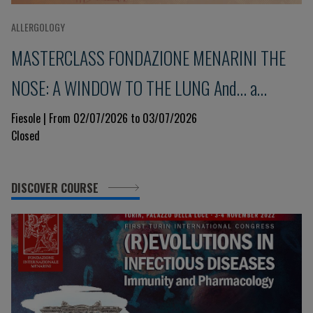
ALLERGOLOGY
MASTERCLASS FONDAZIONE MENARINI THE
NOSE: A WINDOW TO THE LUNG And... a
glimpse into the immune system 9th Edition
Fiesole | From 02/07/2026 to 03/07/2026
Closed
DISCOVER COURSE