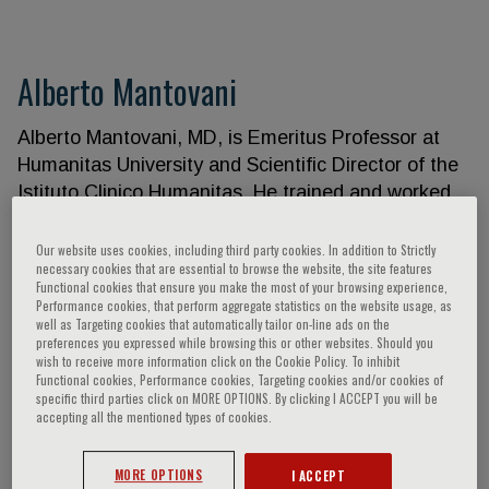
Alberto Mantovani
Alberto Mantovani, MD, is Emeritus Professor at
Humanitas University and Scientific Director of the
Istituto Clinico Humanitas. He trained and worked
at the Chester Beatty Research Institute, London,
UK, and at the National Institutes of Health,
Our website uses cookies, including third party cookies. In addition to Strictly
necessary cookies that are essential to browse the website, the site features
Bethesda, USA. He served as Head of Department
Functional cookies that ensure you make the most of your browsing experience,
of Immunology and Cell Biology, Istituto Mario
Performance cookies, that perform aggregate statistics on the website usage, as
well as Targeting cookies that automatically tailor on-line ads on the
Negri, Milan, Italy. He has contributed to the
preferences you expressed while browsing this or other websites. Should you
advancement of knowledge in the field of
wish to receive more information click on the Cookie Policy. To inhibit
Functional cookies, Performance cookies, Targeting cookies and/or cookies of
Immunology formulating new paradigms and
specific third parties click on MORE OPTIONS. By clicking I ACCEPT you will be
identifying new molecules and functions. He is one
accepting all the mentioned types of cookies.
of the most quoted immunologists. For his research
activity he has received several national and
MORE OPTIONS
I ACCEPT