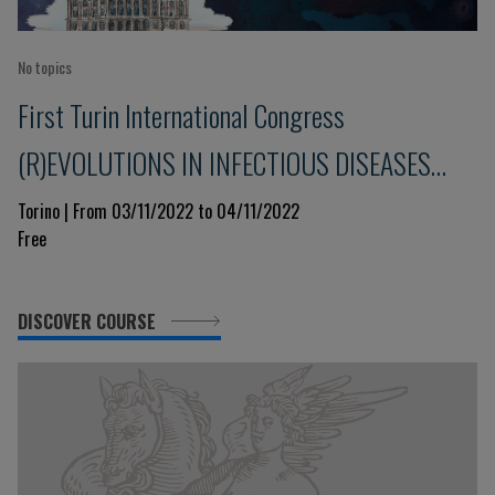
No topics
First Turin International Congress
(R)EVOLUTIONS IN INFECTIOUS DISEASES
Immunity and Pharmacology
Torino | From 03/11/2022 to 04/11/2022
Free
DISCOVER COURSE