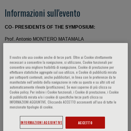
Informazioni sull'evento
CO- PRESIDENTS OF THE SYMPOSIUM:
Prof. Antonio MONTERO MATAMALA
Department of Anaesthesiology Pain Treatment and
Critical Care University
Il nostro sito usa cookie anche di terze parti. Oltre ai Cookie strettamente
Hospital Arnau de Vilanova
necessari a consentire la navigazione, si utilizzano, Cookie funzionali per
consentire una migliore fruibilità di navigazione, Cookie di prestazione per
Av Alcalde Rovira Roure, 80 Lleida, Spain
effettuare statistiche aggregate sul suo utilizzo, e Cookie di pubblicità mirata
per sottoporti contenuti, anche pubblicitari, in linea con le preferenze da te
&
manifestate nell‘ambito della navigazione in rete su questo e su altri siti ed
automaticamente rilevate (profilazione). Se vuoi saperne di più clicca su
Prof. Ricardo PLANCARTE SÁNCHEZ
Cookie policy. Per inibire i Cookie funzionali, i Cookie di prestazione, i Cookie
Universidad Autonoma de Mexico
di pubblicità mirata e/o i cookie di specifiche terze parti clicca su
INFORMAZIONI AGGIUNTIVE. Cliccando ACCETTO acconsenti all’uso di tutte le
Instituto Nacional de Cancerologia
menzionate tipologie di cookie.
Mexico City, MX
INFORMAZIONI AGGIUNTIVE
ACCETTO