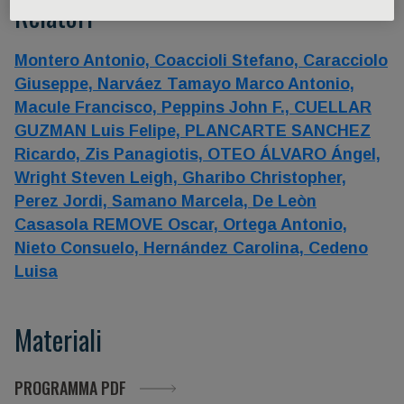
Relatori
Montero Antonio,
Coaccioli Stefano,
Caracciolo
Giuseppe,
Narváez Tamayo Marco Antonio,
Macule Francisco,
Peppins John F.,
CUELLAR
GUZMAN Luis Felipe,
PLANCARTE SANCHEZ
Ricardo,
Zis Panagiotis,
OTEO ÁLVARO Ángel,
Wright Steven Leigh,
Gharibo Christopher,
Perez Jordi,
Samano Marcela,
De Leòn
Casasola REMOVE Oscar,
Ortega Antonio,
Nieto Consuelo,
Hernández Carolina,
Cedeno
Luisa
Materiali
PROGRAMMA PDF