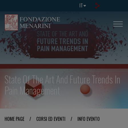
IT
State Of The Art And Future Trends In
Pain Management
HOME PAGE
/
CORSI ED EVENTI
/
INFO EVENTO