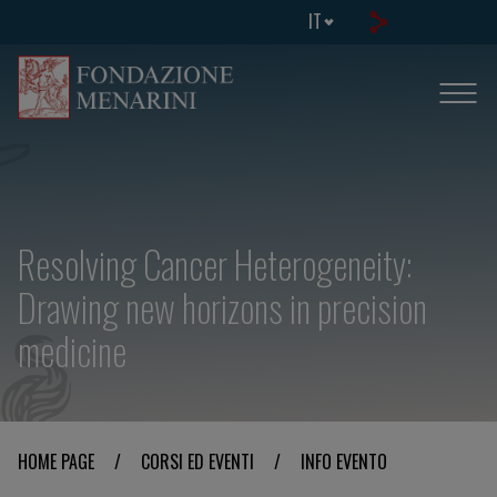
IT
Resolving Cancer Heterogeneity:
Drawing new horizons in precision
medicine
HOME PAGE
/
CORSI ED EVENTI
/
INFO EVENTO