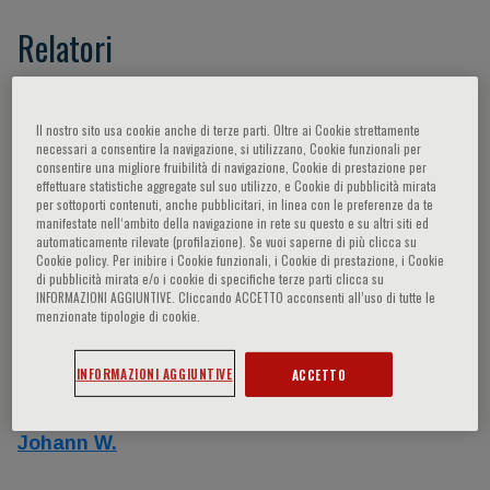
Relatori
Zhang Wei-zhong,
Marchetti Dario,
Metrakos
Peter,
Snuderl Matija,
Stanta Giorgio,
Wistuba
Il nostro sito usa cookie anche di terze parti. Oltre ai Cookie strettamente
necessari a consentire la navigazione, si utilizzano, Cookie funzionali per
Ignacio,
Alix-Panabieres Catherine,
De Braud
consentire una migliore fruibilità di navigazione, Cookie di prestazione per
Filippo,
Castano Fuentes Justo P,
Casini
effettuare statistiche aggregate sul suo utilizzo, e Cookie di pubblicità mirata
per sottoporti contenuti, anche pubblicitari, in linea con le preferenze da te
Alessandro,
Scarpa Aldo,
Pantel Klaus,
manifestate nell‘ambito della navigazione in rete su questo e su altri siti ed
automaticamente rilevate (profilazione). Se vuoi saperne di più clicca su
Stoecklein Nikolas,
Shibata Tatsuhiro,
- -,
Cookie policy. Per inibire i Cookie funzionali, i Cookie di prestazione, i Cookie
Wang Ming-Rong,
Bomzer Charles,
Futreal
di pubblicità mirata e/o i cookie di specifiche terze parti clicca su
INFORMAZIONI AGGIUNTIVE. Cliccando ACCETTO acconsenti all’uso di tutte le
Andrew,
Abrignani Sergio,
Dolcetti Riccardo,
menzionate tipologie di cookie.
Mani Sendurai A.,
Rozenblatt-Rosen Orit,
Paoletti Costanza,
Scaltriti Maurizio,
Carter
INFORMAZIONI AGGIUNTIVE
ACCETTO
Scott L.,
Karachaliou Niki,
Alvarez Hector A.,
Rothwell Dominic G.,
Terstappen Leon,
Janni
Johann W.