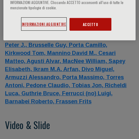
INFORMAZIONI AGGIUNTIVE. Cliccando ACCETTO acconsenti all’uso di tutte le
menzionate tipologie di cookie.
Relatori
INFORMAZIONI AGGIUNTIVE
ACCETTO
Fabbri Leonardo M.,
Crea Filippo,
Incalzi
Raffaele Antonelli,
- -,
Delles Christian,
Barnes
Peter J.,
Brusselle Guy,
Porta Camillo,
Kirkwood Tom,
Mannino David M.,
Cesari
Matteo,
Agusti Alvar,
MacNee William,
Sapey
Elisabeth,
Ikram M.A. Arfan,
Divo Miguel,
Armuzzi Alessandro,
Porta Massimo,
Torres
Antoni,
Pedone Claudio,
Tobias Jon,
Richeldi
Luca,
Guthrie Bruce,
Ferrucci (no) Luigi,
Barnabei Roberto,
Frassen Frits
Video & Slide