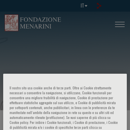
IT
Multimorbidity complexity of patients
with multiple chronic diseases
Il nostro sito usa cookie anche di terze parti. Oltre ai Cookie strettamente
necessari a consentire la navigazione, si utilizzano, Cookie funzionali per
consentire una migliore fruibilità di navigazione, Cookie di prestazione per
effettuare statistiche aggregate sul suo utilizzo, e Cookie di pubblicità mirata
per sottoporti contenuti, anche pubblicitari, in linea con le preferenze da te
manifestate nell‘ambito della navigazione in rete su questo e su altri siti ed
automaticamente rilevate (profilazione). Se vuoi saperne di più clicca su
HOME PAGE
/
CORSI ED EVENTI
/
INFO EVENTO
Cookie policy. Per inibire i Cookie funzionali, i Cookie di prestazione, i Cookie
di pubblicità mirata e/o i cookie di specifiche terze parti clicca su