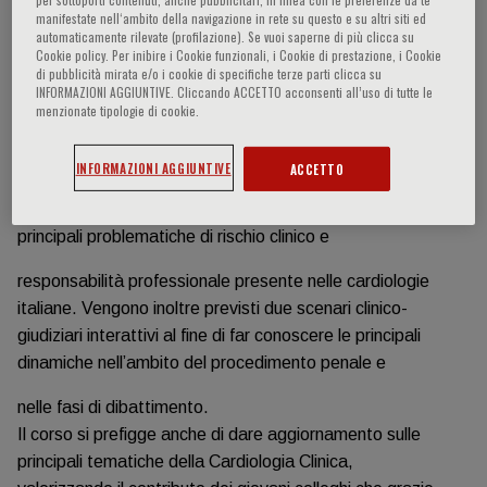
manifestate nell‘ambito della navigazione in rete su questo e su altri siti ed
Informazioni sull'evento
automaticamente rilevate (profilazione). Se vuoi saperne di più clicca su
Cookie policy. Per inibire i Cookie funzionali, i Cookie di prestazione, i Cookie
di pubblicità mirata e/o i cookie di specifiche terze parti clicca su
INFORMAZIONI AGGIUNTIVE. Cliccando ACCETTO acconsenti all’uso di tutte le
Negli ultimi anni le problematiche della sicurezza dei
menzionate tipologie di cookie.
pazienti e dei luoghi di cura stanno prendendo sempre
più importanza a causa del loro impatto prognostico, clinico
INFORMAZIONI AGGIUNTIVE
ACCETTO
e medico-legale.
Il corso si propone di dare una sintetica rassegna delle
principali problematiche di rischio clinico e
responsabilità professionale presente nelle cardiologie
italiane. Vengono inoltre previsti due scenari clinico-
giudiziari interattivi al fine di far conoscere le principali
dinamiche nell’ambito del procedimento penale e
nelle fasi di dibattimento.
Il corso si prefigge anche di dare aggiornamento sulle
principali tematiche della Cardiologia Clinica,