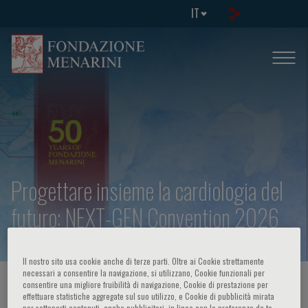
IT
Progettare insieme la cardiologia del
futuro: NEXT-GEN Convention 2026
Il nostro sito usa cookie anche di terze parti. Oltre ai Cookie strettamente
necessari a consentire la navigazione, si utilizzano, Cookie funzionali per
HOME PAGE
/
CORSI ED EVENTI
/
INFO EVENTO
consentire una migliore fruibilità di navigazione, Cookie di prestazione per
effettuare statistiche aggregate sul suo utilizzo, e Cookie di pubblicità mirata
per sottoporti contenuti, anche pubblicitari, in linea con le preferenze da te