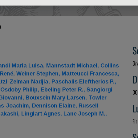
O
S
Gr
andi Maria Luisa,
Mannstadt Michael,
Collins
 René,
Weiner Stephen,
Matteucci Francesca,
D
atzl-Zelman Nadjia,
Paschalis Eleftherios P.,
,
Osdoby Philip,
Ebeling Peter R.,
Sangiorgi
30
Giovanni,
Bouxsein Mary Larsen,
Towler
L
ns-Joachim,
Dennison Elaine,
Russell
akashi,
Linglart Agnes,
Lane Joseph M.,
Fir
S