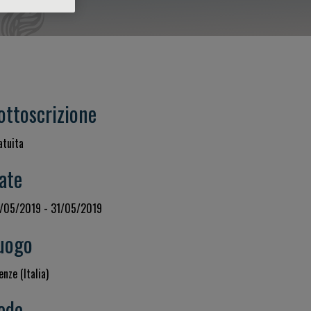
ottoscrizione
atuita
ate
/05/2019 - 31/05/2019
uogo
enze (Italia)
ede