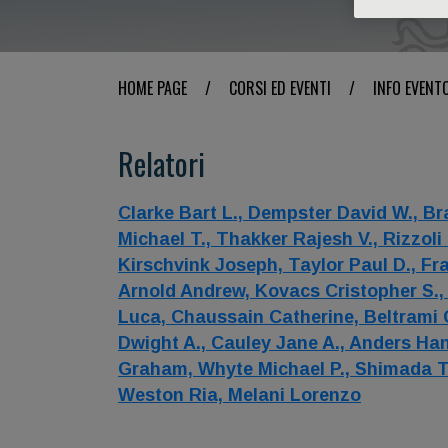
HOME PAGE
/
CORSI ED EVENTI
/
INFO EVENT
Relatori
Clarke Bart L.,
Dempster David W.,
Br
Michael T.,
Thakker Rajesh V.,
Rizzoli
Kirschvink Joseph,
Taylor Paul D.,
Fr
Arnold Andrew,
Kovacs Cristopher S.
Luca,
Chaussain Catherine,
Beltrami 
Dwight A.,
Cauley Jane A.,
Anders Ha
Graham,
Whyte Michael P.,
Shimada T
Weston Ria,
Melani Lorenzo