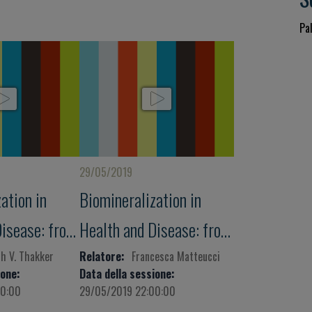
Pal
29/05/2019
ation in
Biomineralization in
Disease: from
Health and Disease: from
 the Stars to
the Ocean to the Stars to
h V. Thakker
Relatore:
Francesca Matteucci
ione:
Data della sessione:
the Land
00:00
29/05/2019 22:00:00