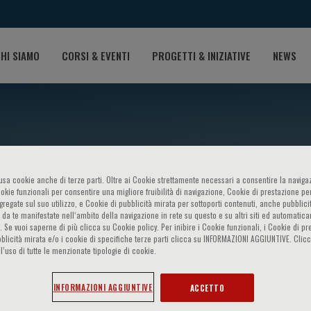
HI SIAMO
CORSI & EVENTI
PROGETTI & INIZIATIVE
NEWS
o usa cookie anche di terze parti. Oltre ai Cookie strettamente necessari a consentire la navigaz
ookie funzionali per consentire una migliore fruibilità di navigazione, Cookie di prestazione per
ggregate sul suo utilizzo, e Cookie di pubblicità mirata per sottoporti contenuti, anche pubblicit
n Health and Disease: from th
 da te manifestate nell‘ambito della navigazione in rete su questo e su altri siti ed automatic
). Se vuoi saperne di più clicca su Cookie policy. Per inibire i Cookie funzionali, i Cookie di pr
blicità mirata e/o i cookie di specifiche terze parti clicca su INFORMAZIONI AGGIUNTIVE. Cl
l’uso di tutte le menzionate tipologie di cookie.
INFORMAZIONI AGGIUNTIVE
ACCETTO