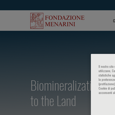
C
Il nostro sit
utilizzano, C
statistiche a
​Biomineralization i
le preferenze
(profilazione
Cookie di pub
acconsenti al
to the Land