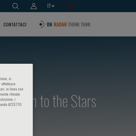
IT
CONTATTACI
ione, si
 effettuare
ari, in linea con
e Ocean to the Stars
amente rilevate
estazione, i
iccando ACCETTO