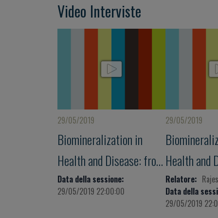
Video Interviste
29/05/2019
29/05/2019
Biomineralization in
Biomineraliz
Health and Disease: from
Health and 
the Ocean to the Stars to
the Ocean to
Data della sessione:
Relatore:
Rajes
29/05/2019 22:00:00
Data della sess
the Land
the Land
29/05/2019 22: