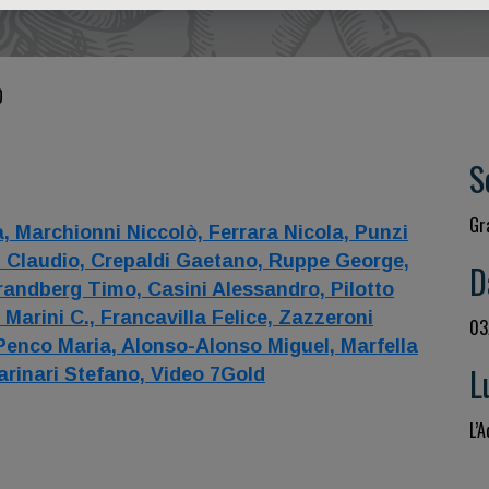
O
S
Gr
a,
Marchionni Niccolò,
Ferrara Nicola,
Punzi
 Claudio,
Crepaldi Gaetano,
Ruppe George,
D
randberg Timo,
Casini Alessandro,
Pilotto
,
Marini C.,
Francavilla Felice,
Zazzeroni
03
Penco Maria,
Alonso-Alonso Miguel,
Marfella
L
arinari Stefano,
Video 7Gold
L’A