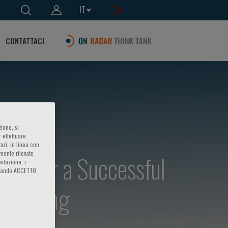
IT
CONTATTACI
ione, si
 effettuare
ari, in linea con
amente rilevate
gies for a Successful
estazione, i
iccando ACCETTO
ful Aging