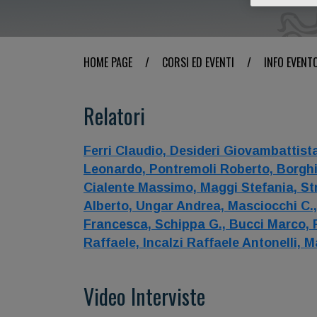
HOME PAGE
/
CORSI ED EVENTI
/
INFO EVENT
Relatori
Ferri Claudio,
Desideri Giovambattist
Leonardo,
Pontremoli Roberto,
Borghi
Cialente Massimo,
Maggi Stefania,
St
Alberto,
Ungar Andrea,
Masciocchi C.
Francesca,
Schippa G.,
Bucci Marco,
Raffaele,
Incalzi Raffaele Antonelli,
M
Video Interviste