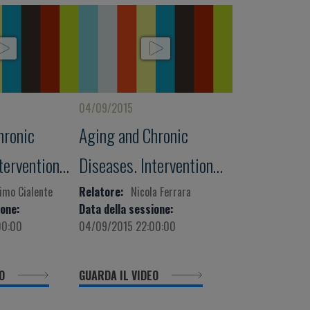
04/09/2015
hronic
Aging and Chronic
tervention
Diseases. Intervention
or a
Strategies for a
imo Cialente
Relatore:
Nicola Ferrara
ione:
Data della sessione:
Successful
00:00
04/09/2015 22:00:00
ila Award for
Aging” L’Aquila Award for
EO
GUARDA IL VIDEO
n Successful
Reasearch on Successful