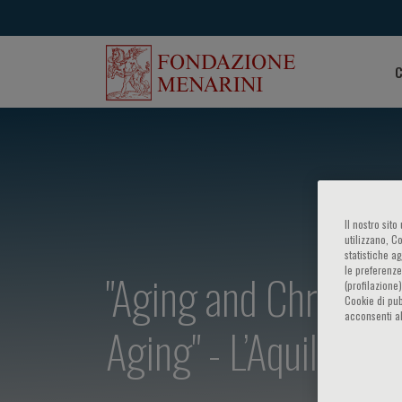
C
Il nostro sit
utilizzano, C
statistiche a
le preferenze
"Aging and Chronic D
(profilazione
Cookie di pub
acconsenti al
Aging" - L’Aquila Aw