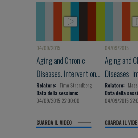
04/09/2015
04/09/2015
Aging and Chronic
Aging and C
Diseases. Intervention
Diseases. In
Strategies for a
Strategies f
Relatore:
Timo Strandberg
Relatore:
Mass
Data della sessione:
Data della sess
Successful
Successful
04/09/2015 22:00:00
04/09/2015 22:
Aging” L’Aquila Award for
Aging” L’Aqu
GUARDA IL VIDEO
GUARDA IL VID
Reasearch on Successful
Reasearch o