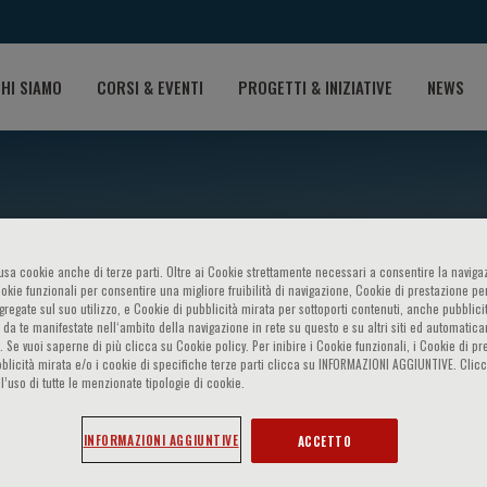
HI SIAMO
CORSI & EVENTI
PROGETTI & INIZIATIVE
NEWS
o usa cookie anche di terze parti. Oltre ai Cookie strettamente necessari a consentire la navigaz
ookie funzionali per consentire una migliore fruibilità di navigazione, Cookie di prestazione per
ggregate sul suo utilizzo, e Cookie di pubblicità mirata per sottoporti contenuti, anche pubblicit
 da te manifestate nell‘ambito della navigazione in rete su questo e su altri siti ed automatic
iseases. Intervention Strate
). Se vuoi saperne di più clicca su Cookie policy. Per inibire i Cookie funzionali, i Cookie di pr
blicità mirata e/o i cookie di specifiche terze parti clicca su INFORMAZIONI AGGIUNTIVE. Cl
l’uso di tutte le menzionate tipologie di cookie.
ard for Research on Success
INFORMAZIONI AGGIUNTIVE
ACCETTO