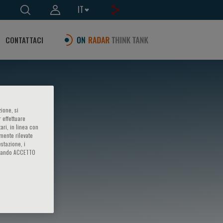
IT
CONTATTACI
ione, si
 effettuare
ari, in linea con
amente rilevate
estazione, i
iccando ACCETTO