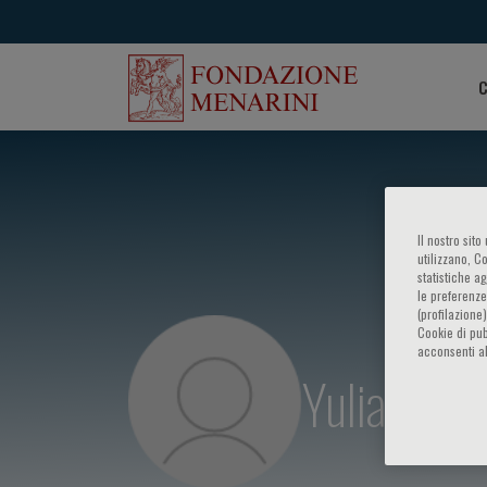
C
Il nostro sit
utilizzano, C
statistiche a
le preferenze
(profilazione
Cookie di pub
acconsenti al
Yulianto L