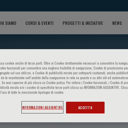
HI SIAMO
CORSI & EVENTI
PROGETTI & INIZIATIVE
NEWS
o usa cookie anche di terze parti. Oltre ai Cookie strettamente necessari a consentire la navigaz
ookie funzionali per consentire una migliore fruibilità di navigazione, Cookie di prestazione per
ggregate sul suo utilizzo, e Cookie di pubblicità mirata per sottoporti contenuti, anche pubblicit
 da te manifestate nell‘ambito della navigazione in rete su questo e su altri siti ed automatic
). Se vuoi saperne di più clicca su Cookie policy. Per inibire i Cookie funzionali, i Cookie di pr
blicità mirata e/o i cookie di specifiche terze parti clicca su INFORMAZIONI AGGIUNTIVE. Cl
l’uso di tutte le menzionate tipologie di cookie.
istiawan
INFORMAZIONI AGGIUNTIVE
ACCETTO