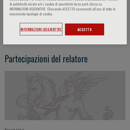
di pubblicità mirata e/o i cookie di specifiche terze parti clicca su
INFORMAZIONI AGGIUNTIVE. Cliccando ACCETTO acconsenti all’uso di tutte le
menzionate tipologie di cookie.
Vittorio Lingiardi
INFORMAZIONI AGGIUNTIVE
ACCETTO
Roma, Italy
Partecipazioni del relatore
Nessun topic