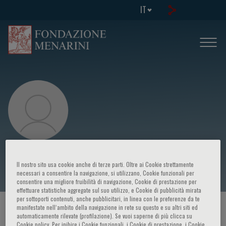
IT
Vittorio Lingiardi
Il nostro sito usa cookie anche di terze parti. Oltre ai Cookie strettamente
necessari a consentire la navigazione, si utilizzano, Cookie funzionali per
consentire una migliore fruibilità di navigazione, Cookie di prestazione per
effettuare statistiche aggregate sul suo utilizzo, e Cookie di pubblicità mirata
per sottoporti contenuti, anche pubblicitari, in linea con le preferenze da te
manifestate nell‘ambito della navigazione in rete su questo e su altri siti ed
HOME PAGE
/
CORSI ED EVENTI
/
RELATORE
automaticamente rilevate (profilazione). Se vuoi saperne di più clicca su
Cookie policy. Per inibire i Cookie funzionali, i Cookie di prestazione, i Cookie