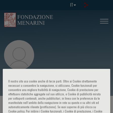
IT
Vincent Launay-Vacher
Il nostro sito usa cookie anche di terze parti. Oltre ai Cookie strettamente
necessari a consentire la navigazione, si utilizzano, Cookie funzionali per
consentire una migliore fruibilità di navigazione, Cookie di prestazione per
effettuare statistiche aggregate sul suo utilizzo, e Cookie di pubblicità mirata
per sottoporti contenuti, anche pubblicitari, in linea con le preferenze da te
manifestate nell‘ambito della navigazione in rete su questo e su altri siti ed
HOME PAGE
/
CORSI ED EVENTI
/
RELATORE
automaticamente rilevate (profilazione). Se vuoi saperne di più clicca su
Cookie policy. Per inibire i Cookie funzionali, i Cookie di prestazione, i Cookie