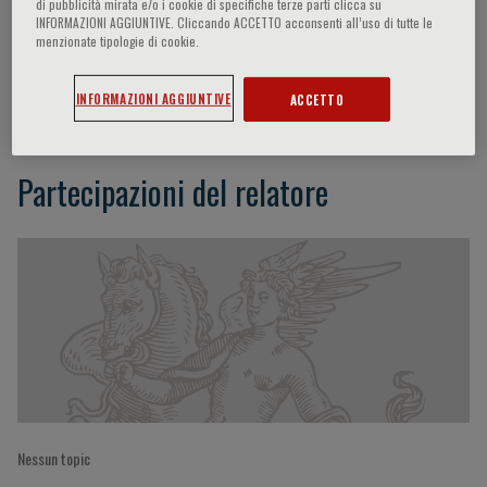
di pubblicità mirata e/o i cookie di specifiche terze parti clicca su
INFORMAZIONI AGGIUNTIVE. Cliccando ACCETTO acconsenti all’uso di tutte le
menzionate tipologie di cookie.
Vanessa Lowe
INFORMAZIONI AGGIUNTIVE
ACCETTO
Partecipazioni del relatore
Nessun topic