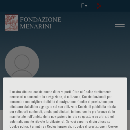
IT
Vanessa Lowe
Il nostro sito usa cookie anche di terze parti. Oltre ai Cookie strettamente
necessari a consentire la navigazione, si utilizzano, Cookie funzionali per
consentire una migliore fruibilità di navigazione, Cookie di prestazione per
effettuare statistiche aggregate sul suo utilizzo, e Cookie di pubblicità mirata
per sottoporti contenuti, anche pubblicitari, in linea con le preferenze da te
manifestate nell‘ambito della navigazione in rete su questo e su altri siti ed
HOME PAGE
/
CORSI ED EVENTI
/
RELATORE
automaticamente rilevate (profilazione). Se vuoi saperne di più clicca su
Cookie policy. Per inibire i Cookie funzionali, i Cookie di prestazione, i Cookie