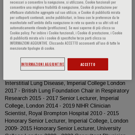
necessari a consentire la navigazione, si utilizzano, Cookie funzionali per
consentire una migliore fruibilità di navigazione, Cookie di prestazione per
effettuare statistiche aggregate sul suo utilizzo, e Cookie di pubblicità mirata
per sottoporti contenuti, anche pubblicitari, in linea con le preferenze da te
Toby Michael Maher
manifestate nell‘ambito della navigazione in rete su questo e su altri siti ed
automaticamente rilevate (profilazione). Se vuoi saperne di più clicca su
Cookie policy. Per inibire i Cookie funzionali, i Cookie di prestazione, i Cookie
Professional History 2020 - Professor of Medicine
di pubblicità mirata e/o i cookie di specifiche terze parti clicca su
INFORMAZIONI AGGIUNTIVE. Cliccando ACCETTO acconsenti all’uso di tutte le
and Director of ILD, University of Southern
menzionate tipologie di cookie.
California 2018 - 2020 Director, NIHR Royal
Brompton Respiratory Clinical Research Facility
INFORMAZIONI AGGIUNTIVE
ACCETTO
2018 - 2020 Director of Respiratory Research,
Royal Brompton Hospital 2017 - Professor of
Interstitial Lung Disease, Imperial College London
2017 - British Lung Foundation Chair in Respiratory
Research 2015 - 2017 Senior Lecturer, Imperial
College, London 2014 - 2019 NIHR Clinician
Scientist, Royal Brompton Hospital 2010 - 2015
Honorary Senior Lecturer, Imperial College, London
2009- 2015 Honorary Senior Lecturer, University