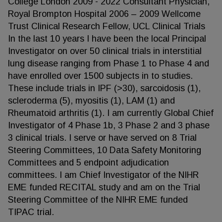
College London 2009 - 2022 Consultant Physician,
Royal Brompton Hospital 2006 – 2009 Wellcome
Trust Clinical Research Fellow, UCL Clinical Trials
In the last 10 years I have been the local Principal
Investigator on over 50 clinical trials in interstitial
lung disease ranging from Phase 1 to Phase 4 and
have enrolled over 1500 subjects in to studies.
These include trials in IPF (>30), sarcoidosis (1),
scleroderma (5), myositis (1), LAM (1) and
Rheumatoid arthritis (1). I am currently Global Chief
Investigator of 4 Phase 1b, 3 Phase 2 and 3 phase
3 clinical trials. I serve or have served on 8 Trial
Steering Committees, 10 Data Safety Monitoring
Committees and 5 endpoint adjudication
committees. I am Chief Investigator of the NIHR
EME funded RECITAL study and am on the Trial
Steering Committee of the NIHR EME funded
TIPAC trial.