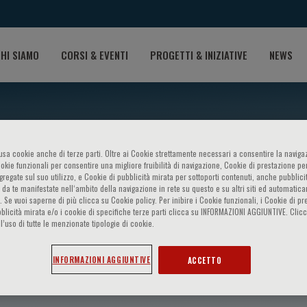
HI SIAMO
CORSI & EVENTI
PROGETTI & INIZIATIVE
NEWS
o usa cookie anche di terze parti. Oltre ai Cookie strettamente necessari a consentire la navigaz
ookie funzionali per consentire una migliore fruibilità di navigazione, Cookie di prestazione per
ggregate sul suo utilizzo, e Cookie di pubblicità mirata per sottoporti contenuti, anche pubblicit
 da te manifestate nell‘ambito della navigazione in rete su questo e su altri siti ed automatic
). Se vuoi saperne di più clicca su Cookie policy. Per inibire i Cookie funzionali, i Cookie di pr
blicità mirata e/o i cookie di specifiche terze parti clicca su INFORMAZIONI AGGIUNTIVE. Cl
l’uso di tutte le menzionate tipologie di cookie.
kamura
INFORMAZIONI AGGIUNTIVE
ACCETTO