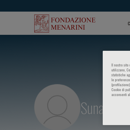
C
Il nostro sit
utilizzano, C
statistiche a
le preferenze
(profilazione
Cookie di pub
acconsenti al
Sunao Na