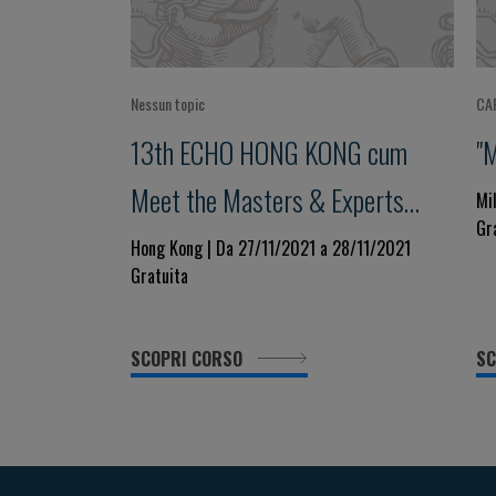
Nessun topic
CA
13th ECHO HONG KONG cum
"
Meet the Masters & Experts
Mi
Gr
Cardiology Conference Strive for
Hong Kong | Da 27/11/2021 a 28/11/2021
Gratuita
Clinical Excellence in COVID
Pandemic
SCOPRI CORSO
SC