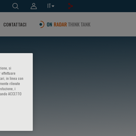
IT
CONTATTACI
ione, si
 effettuare
ari, in linea con
amente rilevate
estazione, i
iccando ACCETTO