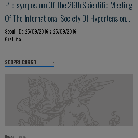
Pre-symposium Of The 26th Scientific Meeting
Of The International Society Of Hypertension
Hypertension Seoul 2016 - Hypertension In The
Seoul | Da 25/09/2016 a 25/09/2016
Gratuita
Context Of Cardiovascular Risk
SCOPRI CORSO
Nessun topic