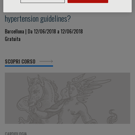
Is it time for worldwide consensus
hypertension guidelines?
Barcellona | Da 12/06/2018 a 12/06/2018
Gratuita
SCOPRI CORSO
CARDIOLOGIA