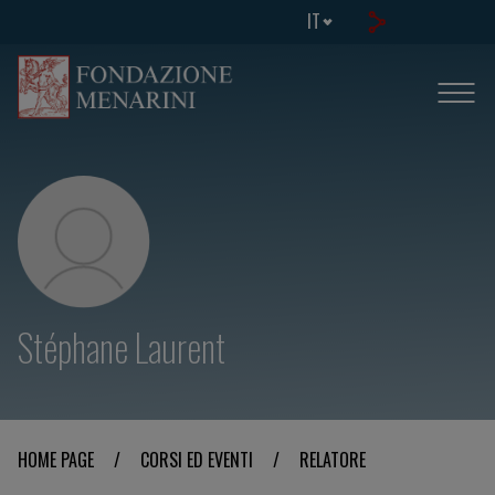
IT
Stéphane Laurent
HOME PAGE
/
CORSI ED EVENTI
/
RELATORE